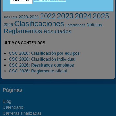
ETIQUETAS
2023
2024
2025
2022
2020-2021
2003
2019
Clasificaciones
2026
Noticias
Estadísticas
Reglamentos
Resultados
ÚLTIMOS CONTENIDOS
CSC 2026: Clasificación por equipos
CSC 2026: Clasificación individual
CSC 2026: Resultados completos
CSC 2026: Reglamento oficial
Páginas
Blog
Calendario
Carreras finalizadas