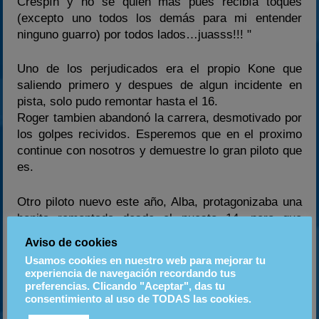
Crespín y no sé quien más pues recibía toques
(excepto uno todos los demás para mi entender
ninguno guarro) por todos lados…juasss!!! "
Uno de los perjudicados era el propio Kone que
saliendo primero y despues de algun incidente en
pista, solo pudo remontar hasta el 16.
Roger tambien abandonó la carrera, desmotivado por
los golpes recividos. Esperemos que en el proximo
continue con nosotros y demuestre lo gran piloto que
es.
Otro piloto nuevo este año, Alba, protagonizaba una
bonita remontada desde el puesto 14, pero que
debido a otro incidente volvía a su posición de salida
Aviso de cookies
al llegar a la meta.
Usamos cookies en nuestro web para mejorar tu
experiencia de navegación recordando tus
FINAL A
preferencias. Clicando "Aceptar", das tu
consentimiento al uso de TODAS las cookies.
Podio para Lligadas, Axel y Crash.
Otro ejemplo más de pilotaje y control de la carrera