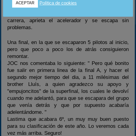
Política de cookies
ACEPTAR
por parte de Lligadas, que despues de intentar de
tirar de JOC hacia delante, cuando ve en peligro la
carrera, aprieta el acelerador y se escapa sin
problemas.
Una final, en la que se escaparon 5 pilotos al inicio,
pero que poco a poco los de atrás consiguieron
remontar.
JOC nos comentaba lo siguiente: " Pero qué bonito
fue salir en primera linea de la final A, y hacer el
segundo mejor tiempo del dia, a 11 milésimas del
brother Lluís, a quien agradezco su apoyo y
"empujoncitos" de la superfinal, los cuales le devolví
cuando me adelantó, para que se escapara del grupo
que venía detrás y que por supuesto acabaría
adelentándome. "
Lastima que acabara 6º, un muy muy buen puesto
para su clasificación de este año. Lo veremos cada
vez más arriba. Seguro!