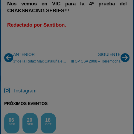
Nos vemos en VIC para la 4ª prueba del
CRAKSRACING SERIES!!!
Redactado por Santibon.
ANTERIOR
SIGUIENTE
3ª de la Rotax Max Cataluña en Sils
III GP CSA 2008 – Torremocha
Instagram
PRÓXIMOS EVENTOS
06
20
18
SEP
SEP
OCT