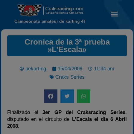
Campeonato amateur de karting 4T
Cronica de la 3ª prueba
»L’Escala»
Noticias
Calendario
pekarting
15/04/2008
11:34 am
Temporada 2026
Craks Series
Carreras finalizadas
Campeonato
Temporada 2026
Finalizado el
3er GP del Craksracing Series
,
Temporadas anteriores
disputado en el circuito de
L’Escala el día 6 Abril
2020-2021
2008
.
2022