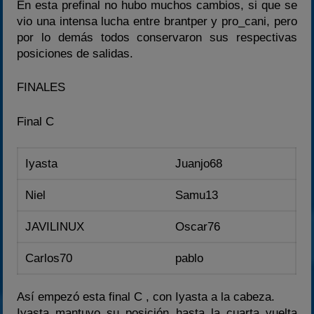
En esta prefinal no hubo muchos cambios, si que se
vio una intensa lucha entre brantper y pro_cani, pero
por lo demás todos conservaron sus respectivas
posiciones de salidas.
FINALES
Final C
Iyasta
Juanjo68
Niel
Samu13
JAVILINUX
Oscar76
Carlos70
pablo
Así empezó esta final C , con Iyasta a la cabeza.
Iyasta mantuvo su posición hasta la cuarta vuelta