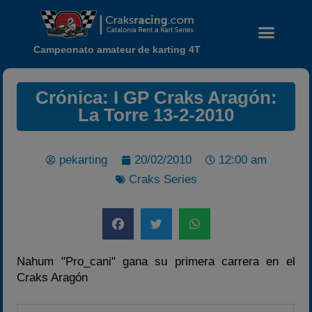
Campeonato amateur de karting 4T
Crónica: I GP Craks Aragón:
La Torre 13-2-2010
pekarting
20/02/2010
12:00 am
Craks Series
Noticias
Calendario
Temporada 2026
Nahum "Pro_cani" gana su primera carrera en el
Carreras finalizadas
Craks Aragón
Campeonato
Temporada 2026