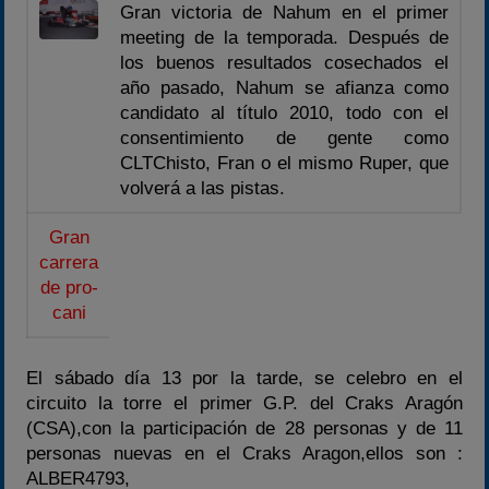
Gran victoria de Nahum en el primer
Temporadas anteriores
meeting de la temporada. Después de
2020-2021
los buenos resultados cosechados el
año pasado, Nahum se afianza como
2022
candidato al título 2010, todo con el
2023
consentimiento de gente como
2024
CLTChisto, Fran o el mismo Ruper, que
volverá a las pistas.
2025
Estadísticas
Gran
carrera
Preguntas Frecuentes
de pro-
cani
El sábado día 13 por la tarde, se celebro en el
circuito la torre el primer G.P. del Craks Aragón
(CSA),con la participación de 28 personas y de 11
personas nuevas en el Craks Aragon,ellos son :
ALBER4793,