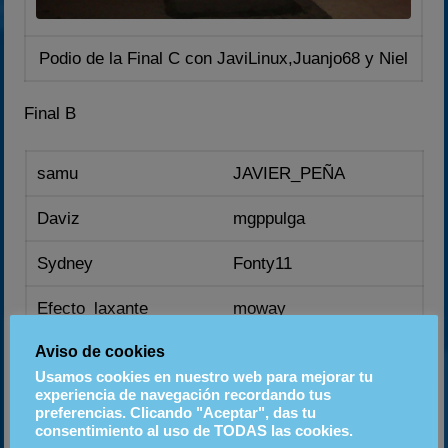
Podio de la Final C con JaviLinux,Juanjo68 y Niel
Final B
samu
JAVIER_PEÑA
Daviz
mgppulga
Sydney
Fonty11
Efecto_laxante
moway
Aviso de cookies
NOBLE
vicente
Usamos cookies en nuestro web para mejorar tu
experiencia de navegación recordando tus
Así empezó la final B,con samu a la cabeza. Samu
preferencias. Clicando "Aceptar", das tu
supo mantener su posición de primer clasificado,
consentimiento al uso de TODAS las cookies.