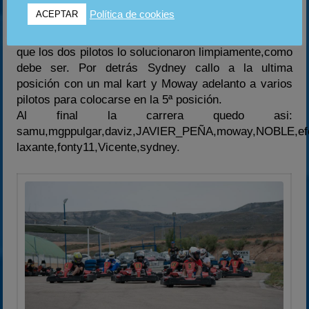
durante toda la carrera,mgppulgar adelanto a daviz y
Política de cookies
ACEPTAR
JAVIER_PEÑA, y se coloco detrás de samu dándole
muchos problemas y teniendo un pequeño incidente
que los dos pilotos lo solucionaron limpiamente,como
debe ser. Por detrás Sydney callo a la ultima
posición con un mal kart y Moway adelanto a varios
pilotos para colocarse en la 5ª posición.
Al final la carrera quedo asi:
samu,mgppulgar,daviz,JAVIER_PEÑA,moway,NOBLE,ef
laxante,fonty11,Vicente,sydney.