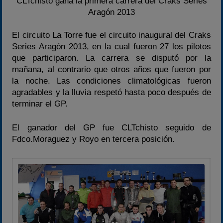
CLTchisto gana la primera carrera del Craks Series
Aragón 2013
2020-2021
2022
El circuito La Torre fue el circuito inaugural del Craks
Series Aragón 2013, en la cual fueron 27 los pilotos
2023
que participaron. La carrera se disputó por la
2024
mañana, al contrario que otros años que fueron por
2025
la noche. Las condiciones climatológicas fueron
agradables y la lluvia respetó hasta poco después de
Estadísticas
terminar el GP.
Preguntas Frecuentes
El ganador del GP fue CLTchisto seguido de
Fdco.Moraguez y Royo en tercera posición.