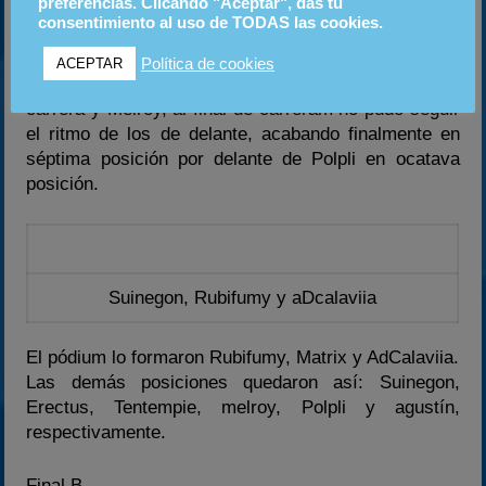
preferencias. Clicando "Aceptar", das tu
AdCalaviia, que quedaron segundo y tercero
consentimiento al uso de TODAS las cookies.
respectivamente. La quinta posición fue para Erectus
que pudo mantener la posición de salida seguido de
Política de cookies
ACEPTAR
Tentempié y Melroy. Tentempié tuvo un percance en
carrera y Melroy, al final de carreram no pudo seguir
el ritmo de los de delante, acabando finalmente en
séptima posición por delante de Polpli en ocatava
posición.
Suinegon, Rubifumy y aDcalaviia
El pódium lo formaron Rubifumy, Matrix y AdCalaviia.
Las demás posiciones quedaron así: Suinegon,
Erectus, Tentempie, melroy, Polpli y agustín,
respectivamente.
Final B