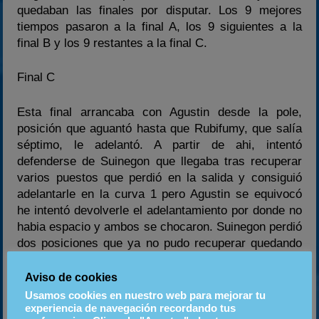
quedaban las finales por disputar. Los 9 mejores
tiempos pasaron a la final A, los 9 siguientes a la
final B y los 9 restantes a la final C.
Final C
Esta final arrancaba con Agustin desde la pole,
posición que aguantó hasta que Rubifumy, que salía
séptimo, le adelantó. A partir de ahi, intentó
defenderse de Suinegon que llegaba tras recuperar
varios puestos que perdió en la salida y consiguió
adelantarle en la curva 1 pero Agustin se equivocó
he intentó devolverle el adelantamiento por donde no
habia espacio y ambos se chocaron. Suinegon perdió
dos posiciones que ya no pudo recuperar quedando
finalmente en cuarta posición mientras que Agustin
fue sancionado, clasificando último de la final C.
Aviso de cookies
Los dos pilotos que ganaron dos puestos gracias al
Usamos cookies en nuestro web para mejorar tu
incidente entre Suinegon y Agustin fueron Matrix y
experiencia de navegación recordando tus