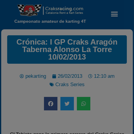
Campeonato amateur de karting 4T
Crónica: I GP Craks Aragón
Taberna Alonso La Torre
10/02/2013
pekarting
26/02/2013
12:10 am
Noticias
Craks Series
Calendario
Temporada 2026
Carreras finalizadas
Campeonato
Temporada 2026
Temporadas anteriores