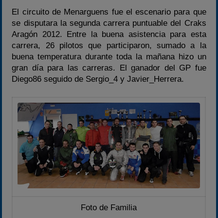
Campeonato
El circuito de Menarguens fue el escenario para que
Temporada 2026
se disputara la segunda carrera puntuable del Craks
Aragón 2012. Entre la buena asistencia para esta
Temporadas anteriores
carrera, 26 pilotos que participaron, sumado a la
2020-2021
buena temperatura durante toda la mañana hizo un
2022
gran día para las carreras. El ganador del GP fue
Diego86 seguido de Sergio_4 y Javier_Herrera.
2023
2024
2025
Estadísticas
Preguntas Frecuentes
Foto de Familia