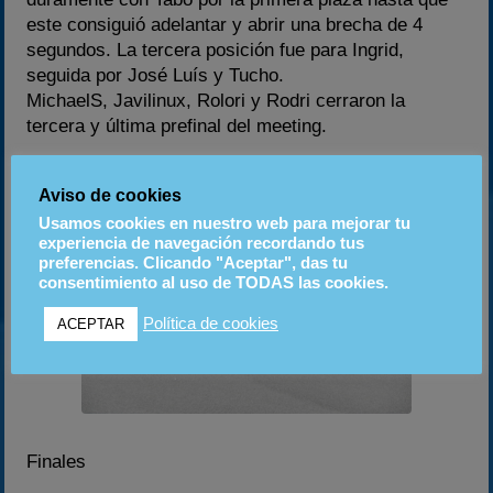
este consiguió adelantar y abrir una brecha de 4
segundos. La tercera posición fue para Ingrid,
seguida por José Luís y Tucho.
MichaelS, Javilinux, Rolori y Rodri cerraron la
tercera y última prefinal del meeting.
Aviso de cookies
Usamos cookies en nuestro web para mejorar tu
experiencia de navegación recordando tus
preferencias. Clicando "Aceptar", das tu
consentimiento al uso de TODAS las cookies.
Política de cookies
ACEPTAR
Finales