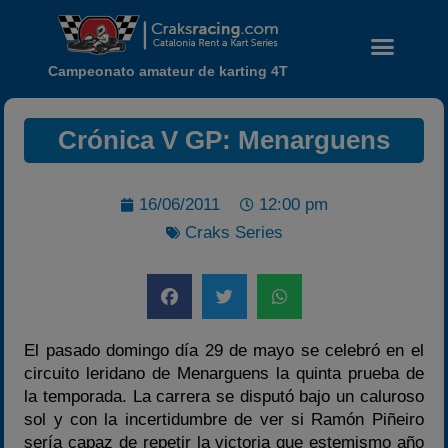
Campeonato amateur de karting 4T
Crónica V GP: Menarguens
16/06/2011
12:00 pm
Craks Series
Noticias
Calendario
Temporada 2026
El pasado domingo día 29 de mayo se celebró en el
Carreras finalizadas
circuito leridano de Menarguens la quinta prueba de
la temporada. La carrera se disputó bajo un caluroso
Campeonato
sol y con la incertidumbre de ver si Ramón Piñeiro
Temporada 2026
sería capaz de repetir la victoria que estemismo año