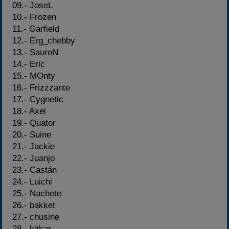
09.- JoseL
10.- Frozen
11.- Garfield
12.- Erg_chebby
13.- SauroN
14.- Eric
15.- MOnty
16.- Frizzzante
17.- Cygnetic
18.- Axel
19.- Quator
20.- Suine
21.- Jackie
22.- Juanjo
23.- Castán
24.- Luichi
25.- Nachete
26.- bakket
27.- chusine
28.- kitkar