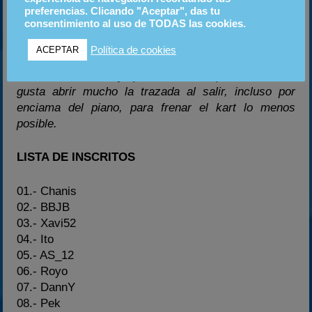
preferencias. Clicando "Aceptar", das tu
consentimiento al uso de TODAS las cookies.
Curva 17: Una curva muy importante pues su salida
condiciona la velocidad de la zona más rápida del
Política de cookies
ACEPTAR
circuito. En función del estado de la pista, se puede
hacer a fondo o hay que levantar un poco. A mí me
gusta abrir mucho la trazada al salir, incluso por
enciama del piano, para frenar el kart lo menos
posible.
LISTA DE INSCRITOS
01.- Chanis
02.- BBJB
03.- Xavi52
04.- Ito
05.- AS_12
06.- Royo
07.- DannY
08.- Pek