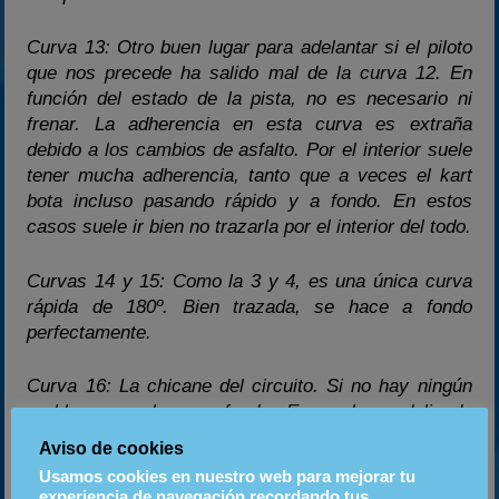
Curva 13: Otro buen lugar para adelantar si el piloto
que nos precede ha salido mal de la curva 12. En
función del estado de la pista, no es necesario ni
frenar. La adherencia en esta curva es extraña
debido a los cambios de asfalto. Por el interior suele
tener mucha adherencia, tanto que a veces el kart
bota incluso pasando rápido y a fondo. En estos
casos suele ir bien no trazarla por el interior del todo.
Curvas 14 y 15: Como la 3 y 4, es una única curva
rápida de 180º. Bien trazada, se hace a fondo
perfectamente.
Curva 16: La chicane del circuito. Si no hay ningún
problema, se hace a fondo. Es un lugar delicado
cuando se rueda en grupo. En el CRAKS hemos
Aviso de cookies
llegado a ver entrar varios pilotos en paralelo, pero…
Usamos cookies en nuestro web para mejorar tu
niños, no lo hagan en sus casas!! Jejeje
experiencia de navegación recordando tus