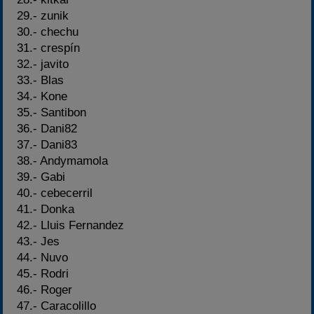
29.- zunik
30.- chechu
31.- crespín
32.- javito
33.- Blas
34.- Kone
35.- Santibon
36.- Dani82
37.- Dani83
38.- Andymamola
39.- Gabi
40.- cebecerril
41.- Donka
42.- Lluis Fernandez
43.- Jes
44.- Nuvo
45.- Rodri
46.- Roger
47.- Caracolillo