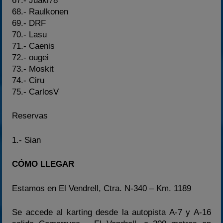
67.- Juaki78
68.- Raulkonen
69.- DRF
70.- Lasu
71.- Caenis
72.- ougei
73.- Moskit
74.- Ciru
75.- CarlosV
Reservas
1.- Sian
CÓMO LLEGAR
Estamos en El Vendrell, Ctra. N-340 – Km. 1189
Se accede al karting desde la autopista A-7 y A-16