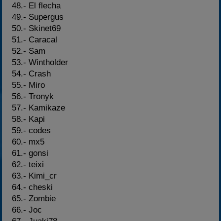
48.- El flecha
49.- Supergus
50.- Skinet69
51.- Caracal
52.- Sam
53.- Wintholder
54.- Crash
55.- Miro
56.- Tronyk
57.- Kamikaze
58.- Kapi
59.- codes
60.- mx5
61.- gonsi
62.- teixi
63.- Kimi_cr
64.- cheski
65.- Zombie
66.- Joc