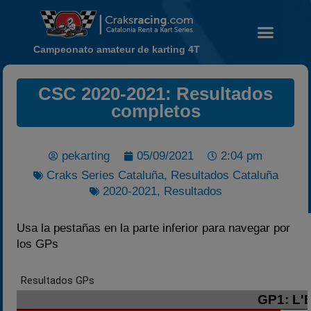
Campeonato amateur de karting 4T
CSC 2020-2021: Resultados
Noticias
completos
Calendario
Temporada 2026
pekarting
05/09/2021
2:04 pm
Carreras finalizadas
Craks Series Cataluña
,
Resultados Cataluña
Campeonato
2020-2021
,
Resultados
Temporada 2026
Usa la pestañas en la parte inferior para navegar por
Temporadas anteriores
los GPs
2020-2021
2022
2023