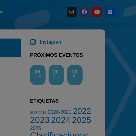
es
Noticias
Instagram
Calendario
Temporada 2026
PRÓXIMOS EVENTOS
Carreras finalizadas
Campeonato
06
20
18
SEP
SEP
OCT
Temporada 2026
Temporadas anteriores
2020-2021
ETIQUETAS
2022
2022
2020-2021
2003
2019
2023
2024
2025
2023
2026
2024
Clasificaciones