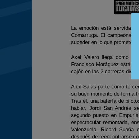
La emoción está servida e
Comarruga. El campeonato e
suceder en lo que promete se
Axel Valero llega como líd
Francisco Moráguez está al a
cajón en las 2 carreras disp
Alex Salas parte como tercer
su buen momento de forma tra
Tras él, una batería de pil
hablar. Jordi San Andrés s
segundo puesto en Empuriab
espectacular remontada, en
Valenzuela, Ricard Suaña 
después de reencontrarse co