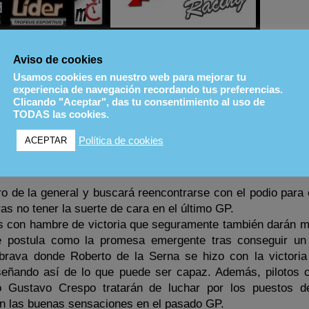
Aviso de cookies
n el 3r GP de la temporada 2016 que se disputa este d
stá muy abierto y con numerosas alternativas, así que t
Usamos cookies en nuestro web para mejorar tu
experiencia de navegación recordando tus preferencias.
r una apasionante jornada de carreras.
Clicando "Aceptar", das tu consentimiento al uso de
TODAS las cookies.
er haciendo valer su victoria en la primera carrera del
Política de cookies
ACEPTAR
cecho a muy poca distancia, siendo el único piloto que ha 
utadas hasta ahora.
o de la general y buscará reencontrarse con el podio para 
s no tener la suerte de cara en el último GP.
otos con hambre de victoria que seguramente también darán 
e postula como la promesa emergente tras conseguir un
rava donde Roberto de la Serna se hizo con la victoria
señando así de lo que puede ser capaz. Además, pilotos 
o Gustavo Crespo tratarán de luchar por los puestos 
n las buenas sensaciones en el pasado GP.