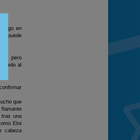
omingo en
odo puede
 año pero
subido al
confirmar
mucho que
 flamante
 tras una
como Eloi
de cabeza