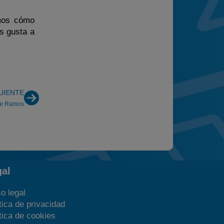
emos cómo
s gusta a
UIENTE
ere Ramos
gal
o legal
tica de privacidad
tica de cookies