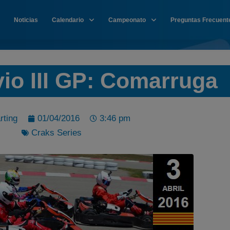
Noticias
Calendario
Campeonato
Preguntas Frecuent
io III GP: Comarruga
rting
01/04/2016
3:46 pm
Craks Series