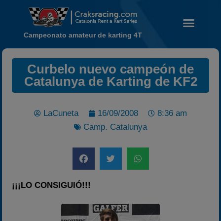
Campeonato amateur de karting 4T
Curbelo nuevo campeón de
Noticias
Catalunya de Karting de KF2
Calendario
Temporada 2026
LaCuneta
16/09/2008
8:36 am
Carreras finalizadas
Camp. Catalunya
Campeonato
Temporada 2026
Temporadas anteriores
2020-2021
¡¡¡LO CONSIGUIÓ!!!
2022
2023