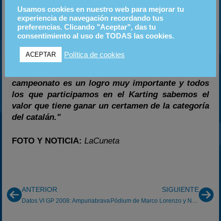
campeón. Rubén Curbelo y Faluga Racing son los
Usamos cookies en nuestro web para mejorar tu
nuevos campeones de Catalunya de Karting en la
experiencia de navegación recordando tus
categoría KF2.
preferencias. Clicando "Aceptar", das tu
consentimiento al uso de TODAS las cookies.
Al bajar del pódium muy contento Rubén Curbelo
Política de cookies
ACEPTAR
declaraba
"Estoy muy feliz, hoy es uno de los días
más importantes en mi vida deportiva. Ganar este
campeonato es un logro muy importante y todos
los que participamos en el Karting sabemos el
valor que tiene ganar un certamen de la categoría
del catalán."
FOTO Y NOTICIA:
LaCuneta
ANTERIOR
SIGUIENTE
Datos VI GP 2008: Ampuriabrava
Pódium de Marco Lorenzo y Néstor Gómez en el Villa de Adeje