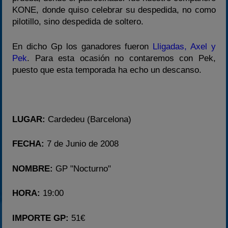
KONE, donde quiso celebrar su despedida, no como
2022
pilotillo, sino despedida de soltero.
2023
2024
En dicho Gp los ganadores fueron
Lligadas, Axel y
Pek
. Para esta ocasión no contaremos con Pek,
2025
puesto que esta temporada ha echo un descanso.
Estadísticas
Preguntas Frecuentes
LUGAR:
Cardedeu (Barcelona)
FECHA:
7 de Junio de 2008
NOMBRE:
GP "Nocturno"
HORA:
19:00
IMPORTE GP:
51€