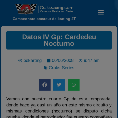
Campeonato amateur de karting 4T
Datos IV Gp: Cardedeu
Nocturno
Noticias
pekarting
06/06/2008
9:47 am
Calendario
Craks Series
Temporada 2026
Carreras finalizadas
Campeonato
Vamos con nuestro cuarto Gp de esta temporada,
Temporada 2026
donde hace ya casi un año en este mismo circuito y
Temporadas anteriores
mismas condiciones (nocturno) se disputo dicha
prueba, donde el patrocinador fue nuestro compañero
2020-2021