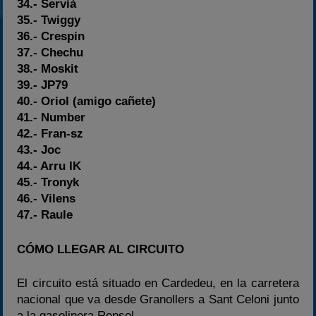
34.- Servià
35.- Twiggy
36.- Crespin
37.- Chechu
38.- Moskit
39.- JP79
40.- Oriol (amigo cañete)
41.- Number
42.- Fran-sz
43.- Joc
44.- Arru IK
45.- Tronyk
46.- Vilens
47.- Raule
CÓMO LLEGAR AL CIRCUITO
El circuito está situado en Cardedeu, en la carretera
nacional que va desde Granollers a Sant Celoni junto
a la gasolinera Repsol.