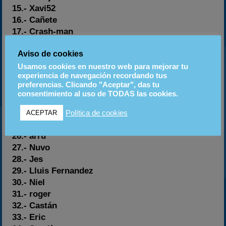
15.- Xavi52
16.- Cañete
17.- Crash-man
18.- Cygnétic
Aviso de cookies
19.- Lligadas
20.- Axel
Usamos cookies en nuestro web para mejorar tu
experiencia de navegación recordando tus
21.- Chanis
preferencias. Clicando "Aceptar", das tu
22.- Vectra IK
consentimiento al uso de TODAS las cookies.
23.- Fenix IK
24.- Josel
Política de cookies
ACEPTAR
25.- chusine
26.- arru
27.- Nuvo
28.- Jes
29.- Lluis Fernandez
30.- Niel
31.- roger
32.- Castán
33.- Eric