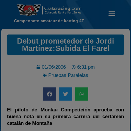
Campeonato amateur de karting 4T
Debut prometedor de Jordi
Noticias
Martínez:Subida El Farel
Calendario
Temporada 2026
01/06/2006
6:31 pm
Carreras finalizadas
Pruebas Paralelas
Campeonato
Temporada 2026
Temporadas anteriores
2020-2021
El piloto de Monlau Competición aprueba con
2022
buena nota en su primera carrera del certamen
catalán de Montaña
2023