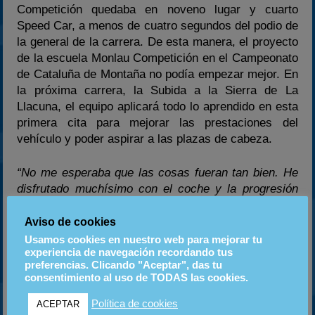
Competición quedaba en noveno lugar y cuarto
Speed Car, a menos de cuatro segundos del podio de
la general de la carrera. De esta manera, el proyecto
de la escuela Monlau Competición en el Campeonato
de Cataluña de Montaña no podía empezar mejor. En
la próxima carrera, la Subida a la Sierra de La
Llacuna, el equipo aplicará todo lo aprendido en esta
primera cita para mejorar las prestaciones del
vehículo y poder aspirar a las plazas de cabeza.
“No me esperaba que las cosas fueran tan bien. He
disfrutado muchísimo con el coche y la progresión
hecha en las cuatro pasadas ha sido importante. El
equipo ha trabajado a la perfección y todo ha salido
Aviso de cookies
según lo previsto. Con un poco más de rodaje creo
Usamos cookies en nuestro web para mejorar tu
experiencia de navegación recordando tus
que podremos luchar por las posiciones de podio”
preferencias. Clicando "Aceptar", das tu
comentaba Jordi Martínez al acabar la jornada.
consentimiento al uso de TODAS las cookies.
Comunicado de Prensa Monlau Competición
Política de cookies
ACEPTAR