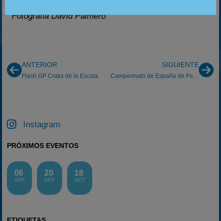
Fotografia David Palmero
ANTERIOR
SIGUIENTE
Flash GP Craks de la Escala
Campeonato de España de Formula 3: Jarama (3ª Pr.)
Instagram
PRÓXIMOS EVENTOS
06
20
18
SEP
SEP
OCT
ETIQUETAS