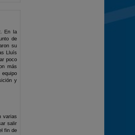
. En la
unto de
aron su
as Lluís
nar poco
ron más
l equipo
ición y
n varias
ar salir
l fin de