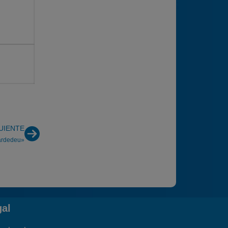
UIENTE
Cardedeu»
gal