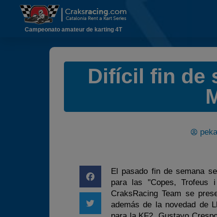
Campeonato amateur de karting 4T
Difícil fin d
M
peka
El pasado fin de semana se 
para las "Copes, Trofeus i
CraksRacing Team se presen
además de la novedad de Ll
para la KF2. Gustavo Crespo 