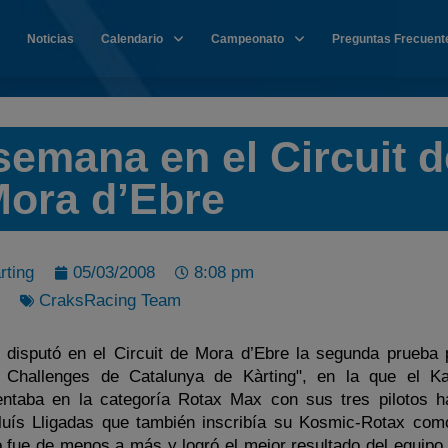
Noticias
Calendario
Campeonato
Preguntas Frecuent
e semana en el Circuit 
ora d’Ebre
rting
05/03/2008
8:08 pm
CraksRacing Team
disputó en el Circuit de Mora d’Ebre la segunda prueba 
 Challenges de Catalunya de Kàrting", en la que el Ka
taba en la categoría Rotax Max con sus tres pilotos ha
uís Lligadas que también inscribía su Kosmic-Rotax com
fue de menos a más y logró el mejor resultado del equipo, 