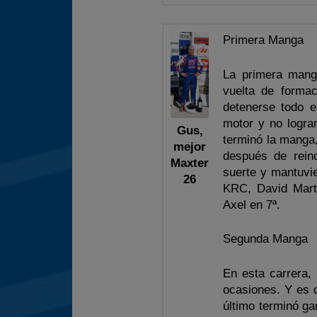
Primera Manga
La primera mang
vuelta de formac
detenerse todo e
motor y no logra
Gus,
terminó la manga,
mejor
después de reinc
Maxter
suerte y mantuvie
26
KRC, David Martí
Axel en 7ª.
Segunda Manga
En esta carrera, 
ocasiones. Y es q
último terminó ga