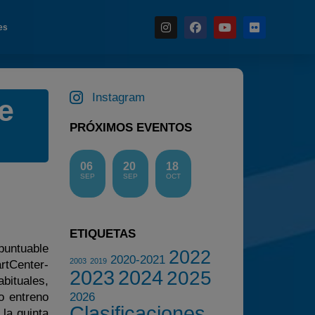
es
Instagram
de
Noticias
PRÓXIMOS EVENTOS
Calendario
Temporada 2026
06
20
18
Carreras finalizadas
SEP
SEP
OCT
Campeonato
Temporada 2026
ETIQUETAS
Temporadas anteriores
puntuable
2022
2020-2021
2003
2019
rtCenter-
2020-2021
2023
2024
2025
bituales,
2022
o entreno
2026
Clasificaciones
2023
la quinta