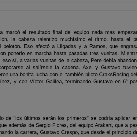
a marcó el resultado final del equipo nada más empezar
ión, la cabeza ralentizó muchísimo el ritmo, hasta el p
l pelotón. Eso afectó a Lligadas y a Ramos, que engras
ron ponerlo en marcha hasta pasadas tres vueltas. Mientr
 eso sí, a varias vueltas de la cabeza, Pere debía abando
orporarse al salírsele la cadena. Axel y Gustavo tuvie
ron una bonita lucha con el también piloto CraksRacing de
nez, y con Víctor Galilea, terminando Gustavo en 6ª pos
lo de "los últimos serán los primeros" se podría aplicar e
ue además de Sergio Flores, del equipo Arakart, que a pes
nando la carrera, Gustavo Crespo, que desde el principio de