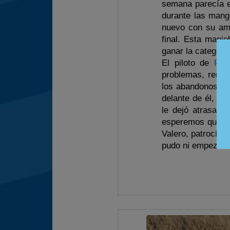
semana parecía e
durante las mang
nuevo con su ami
final. Esta manio
ganar la categorí
El piloto de
Pne
problemas, remon
los abandonos le 
delante de él, tu
le dejó atrasado
esperemos que de
Valero, patrocina
pudo ni empezar l