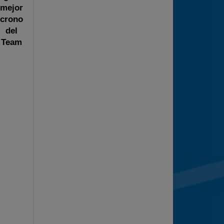
mejor
crono
del
Team