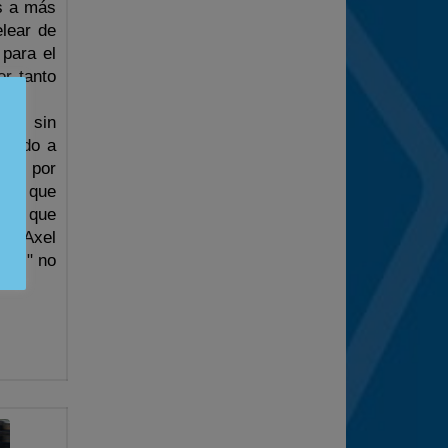
s a más
lear de
 para el
or tanto
nga sin
umado a
ción por
ida, que
cha, que
ven Axel
ills" no