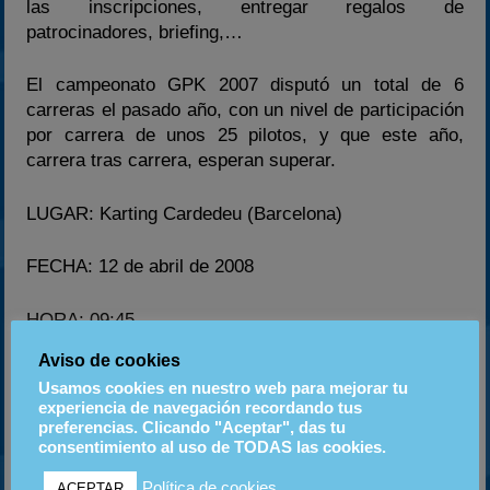
las inscripciones, entregar regalos de
patrocinadores, briefing,…
El campeonato GPK 2007 disputó un total de 6
carreras el pasado año, con un nivel de participación
por carrera de unos 25 pilotos, y que este año,
carrera tras carrera, esperan superar.
LUGAR: Karting Cardedeu (Barcelona)
FECHA: 12 de abril de 2008
HORA: 09:45
Aviso de cookies
IMPORTE GP: 51 €
Usamos cookies en nuestro web para mejorar tu
experiencia de navegación recordando tus
CUOTA POR GP: 3€
preferencias. Clicando "Aceptar", das tu
consentimiento al uso de TODAS las cookies.
RESERVA DE PLAZA: 23€ (a descontar del precio
Política de cookies
ACEPTAR