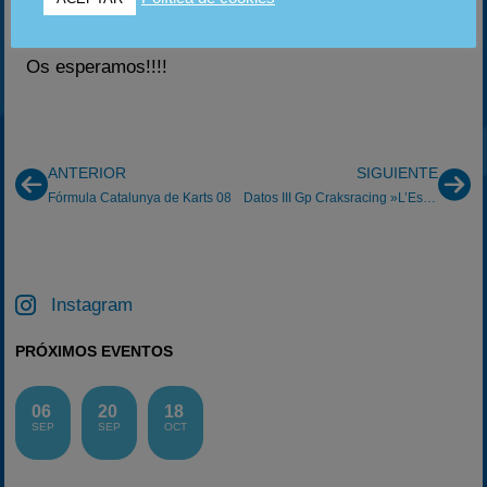
final)
Os esperamos!!!!
ANTERIOR
SIGUIENTE
Fórmula Catalunya de Karts 08
Datos III Gp Craksracing »L’Escala»
Instagram
PRÓXIMOS EVENTOS
06
20
18
SEP
SEP
OCT