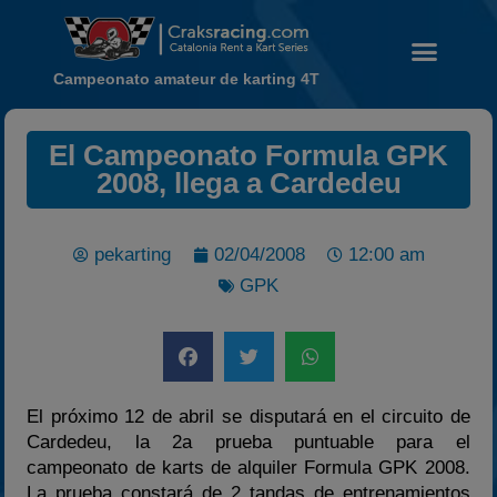
Campeonato amateur de karting 4T
El Campeonato Formula GPK
Noticias
2008, llega a Cardedeu
Calendario
Temporada 2026
pekarting
02/04/2008
12:00 am
Carreras finalizadas
GPK
Campeonato
Temporada 2026
Temporadas anteriores
2020-2021
El próximo 12 de abril se disputará en el circuito de
2022
Cardedeu, la 2a prueba puntuable para el
campeonato de karts de alquiler Formula GPK 2008.
2023
La prueba constará de 2 tandas de entrenamientos