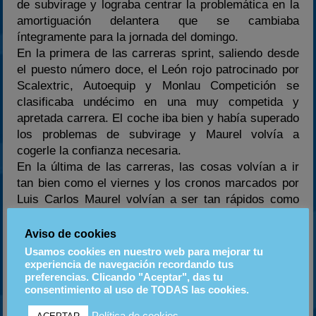
de subvirage y lograba centrar la problemática en la
amortiguación delantera que se cambiaba
íntegramente para la jornada del domingo.
En la primera de las carreras sprint, saliendo desde
el puesto número doce, el León rojo patrocinado por
Scalextric, Autoequip y Monlau Competición se
clasificaba undécimo en una muy competida y
apretada carrera. El coche iba bien y había superado
los problemas de subvirage y Maurel volvía a
cogerle la confianza necesaria.
En la última de las carreras, las cosas volvían a ir
tan bien como el viernes y los cronos marcados por
Luis Carlos Maurel volvían a ser tan rápidos como
los de la cabeza. Saliendo desde la undécima plaza
y con poco margen de maniobra al ser la carrera a
Aviso de cookies
tan solo siete vueltas, el piloto del Scalextric Racing
Usamos cookies en nuestro web para mejorar tu
Team atacaba al máximo y lograba finalizar en la
experiencia de navegación recordando tus
preferencias. Clicando "Aceptar", das tu
octava posición.
consentimiento al uso de TODAS las cookies.
Carlos Povedano valoraba el fin de semana como
“complicado por los problemas surgidos pero muy