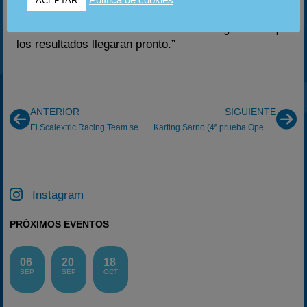
Política de cookies
ACEPTAR
positivo en cuanto a que cuando las cosas han ido
bien hemos estado delante. Estamos seguros de que
los resultados llegaran pronto.”
ANTERIOR
SIGUIENTE
El Scalextric Racing Team se desplaza a Estoril
Karting Sarno (4ª prueba Open Masters)
Instagram
PRÓXIMOS EVENTOS
06
20
18
SEP
SEP
OCT