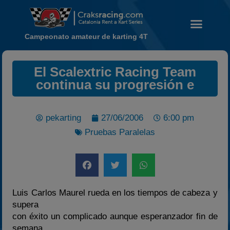
Campeonato amateur de karting 4T
El Scalextric Racing Team
Noticias
continua su progresión e
Calendario
Temporada 2026
pekarting
27/06/2006
6:00 pm
Carreras finalizadas
Pruebas Paralelas
Campeonato
Temporada 2026
Temporadas anteriores
2020-2021
Luis Carlos Maurel rueda en los tiempos de cabeza y
2022
supera
con éxito un complicado aunque esperanzador fin de
2023
semana