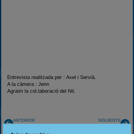
Entrevista realitzada per : Axel i Servià.
A la càmera : Jenn
Agraim la col.laboració del Nil.
ANTERIOR
SIGUIENTE
Flash GP Vic III
4 Hores Res. Turismes sobre terra: Circ. de Lleida