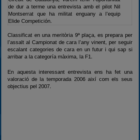
de dur a terme una entrevista amb el pilot Nil
2025
Montserrat que ha militat enguany a l’equip
Estadísticas
Elide Competición.
Preguntas Frecuentes
Classificat en una meritòria 9ª plaça, es prepara per
l’assalt al Campionat de cara l’any vinent, per seguir
escalant categories de cara en un futur i qui sap si
arribar a la categoría màxima, la F1.
En aquesta interessant entrevista ens ha fet una
valoració de la temporada 2006 així com els seus
objectius pel 2007.