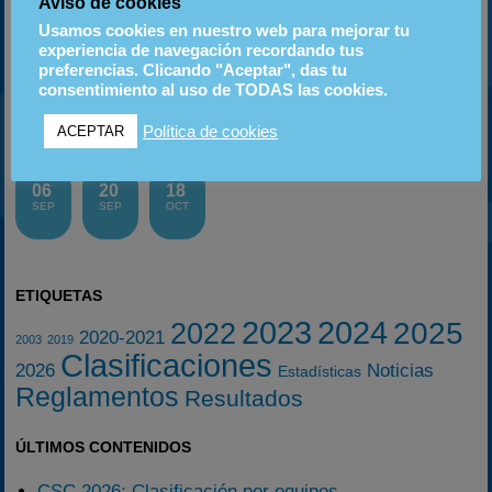
Aviso de cookies
Usamos cookies en nuestro web para mejorar tu
experiencia de navegación recordando tus
preferencias. Clicando "Aceptar", das tu
Instagram
consentimiento al uso de TODAS las cookies.
PRÓXIMOS EVENTOS
Política de cookies
ACEPTAR
06
20
18
SEP
SEP
OCT
ETIQUETAS
2023
2024
2025
2022
2020-2021
2003
2019
Clasificaciones
2026
Noticias
Estadísticas
Reglamentos
Resultados
ÚLTIMOS CONTENIDOS
CSC 2026: Clasificación por equipos