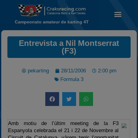
Campeonato amateur de karting 4T
Noticias
Entrevista a Nil Montserrat
(F3)
Calendario
Temporada 2026
Carreras finalizadas
pekarting
28/11/2006
2:00 pm
Campeonato
Formula 3
Temporada 2026
Temporadas anteriores
2020-2021
2022
Amb motiu de l’últim meeting de la F3
2023
Espanyola celebrada el 21 i 22 de Novembre al
2024
Circuit de Catalunya, vàrem tenir l’oportunitat