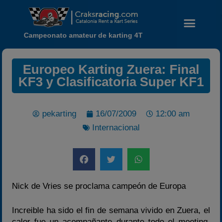
Campeonato amateur de karting 4T
Europeo Karting Zuera: Final
KF3 y Clasificatoria Super KF1
pekarting
16/07/2009
12:00 am
Noticias
Internacional
Calendario
Temporada 2026
Carreras finalizadas
Campeonato
Nick de Vries se proclama campeón de Europa
Temporada 2026
Temporadas anteriores
Increible ha sido el fin de semana vivido en Zuera, el
calor fue un acompañante durante todo el meeting,