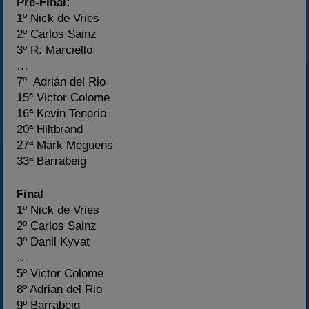
Pre-Final:
1º Nick de Vries
2º Carlos Sainz
3º R. Marciello
…
7º Adrián del Rio
15ª Victor Colome
16ª Kevin Tenorio
20ª Hiltbrand
27ª Mark Meguens
33ª Barrabeig
Final
1º Nick de Vries
2º Carlos Sainz
3º Danil Kyvat
…
5º Victor Colome
8º Adrian del Rio
9º Barrabeig