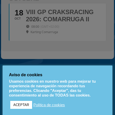
Estadísticas
18
VIII GP CRAKSRACING
Preguntas Frecuentes
2026: COMARRUGA II
OCT
08:00
(GMT+02:00)
Karting Comarruga
Páginas
Aviso de cookies
Blog
Usamos cookies en nuestro web para mejorar tu
experiencia de navegación recordando tus
Calendario
preferencias. Clicando "Aceptar", das tu
Carreras finalizadas
consentimiento al uso de TODAS las cookies.
Portada
Preguntas Frecuentes
Política de cookies
ACEPTAR
Etiquetas