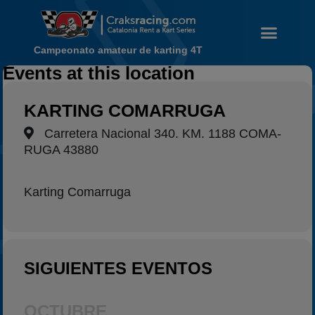
Campeonato amateur de karting 4T
Noticias
Events at this location
Calendario
KARTING COMARRUGA
Temporada 2026
Carretera Nacional 340. KM. 1188 COMA-
Carreras finalizadas
RUGA 43880
Campeonato
Temporada 2026
Karting Comarruga
Temporadas anteriores
2020-2021
2022
SIGUIENTES EVENTOS
2023
2024
OCTUBRE
2025