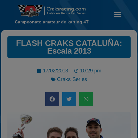
Campeonato amateur de karting 4T
Noticias
FLASH CRAKS CATALUÑA:
Escala 2013
Calendario
Temporada 2026
Carreras finalizadas
17/02/2013
10:29 pm
Craks Series
Campeonato
Temporada 2026
Temporadas anteriores
2020-2021
2022
2023
2024