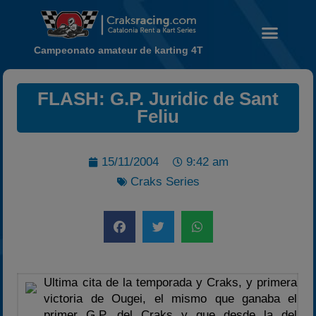
Campeonato amateur de karting 4T
Noticias
FLASH: G.P. Juridic de Sant
Calendario
Feliu
Temporada 2026
Carreras finalizadas
15/11/2004
9:42 am
Campeonato
Craks Series
Temporada 2026
Temporadas anteriores
2020-2021
2022
Ultima cita de la temporada y Craks, y primera
2023
victoria de Ougei, el mismo que ganaba el
2024
primer G.P. del Craks y que desde la del