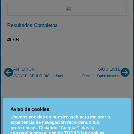
Resultados Completos
4LsR
ANTERIOR
SIGUIENTE
AVANCE: GP JURIDIC de Sant Feliu
Previo III Open amateur
Instagram
Aviso de cookies
Usamos cookies en nuestro web para mejorar tu
PRÓXIMOS EVENTOS
experiencia de navegación recordando tus
preferencias. Clicando "Aceptar", das tu
consentimiento al uso de TODAS las cookies.