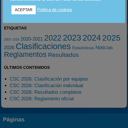
06
20
18
SEP
SEP
OCT
Política de cookies
ACEPTAR
ETIQUETAS
2023
2024
2025
2022
2020-2021
2003
2019
Clasificaciones
2026
Noticias
Estadísticas
Reglamentos
Resultados
ÚLTIMOS CONTENIDOS
CSC 2026: Clasificación por equipos
CSC 2026: Clasificación individual
CSC 2026: Resultados completos
CSC 2026: Reglamento oficial
Páginas