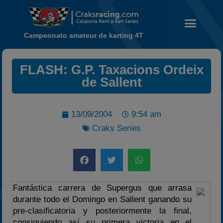
Campeonato amateur de karting 4T
Noticias
FLASH: G.P. Taxacions Ordeix
de Sallent
Calendario
Temporada 2026
Carreras finalizadas
13/09/2004
9:54 am
Craks Series
Campeonato
Temporada 2026
Temporadas anteriores
2020-2021
Fantástica carrera de Supergus que arrasa
2022
durante todo el Domingo en Sallent ganando su
2023
pre-clasificatoria y posteriormente la final,
consiguiendo así su primera victoria en el
2024