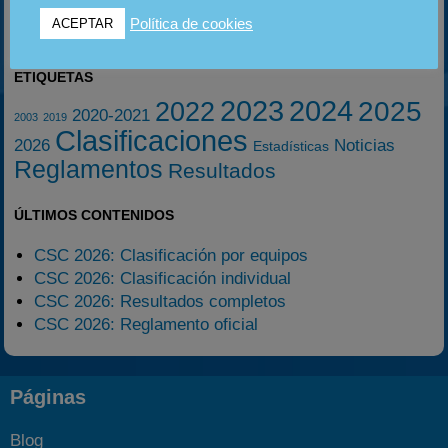
Política de cookies
ACEPTAR
ETIQUETAS
2023
2024
2025
2022
2020-2021
2003
2019
Clasificaciones
2026
Noticias
Estadísticas
Reglamentos
Resultados
ÚLTIMOS CONTENIDOS
CSC 2026: Clasificación por equipos
CSC 2026: Clasificación individual
CSC 2026: Resultados completos
CSC 2026: Reglamento oficial
Páginas
Blog