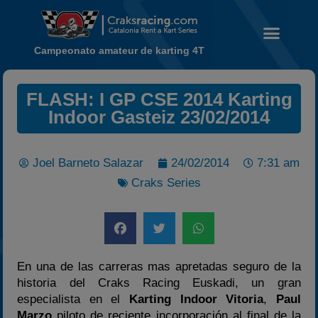
Campeonato amateur de karting 4T
Noticias
FLASH: I GP CSE 2014 Karting
Calendario
Indoor Gasteiz 23/02/2014
Temporada 2026
Carreras finalizadas
Joel Barneto Salazar
24/02/2014
7:31 am
Campeonato
Craks Series
Temporada 2026
Temporadas anteriores
2020-2021
En una de las carreras mas apretadas seguro de la
2022
historia del Craks Racing Euskadi, un gran
2023
especialista en el
Karting Indoor Vitoria
,
Paul
2024
Marzo
piloto de reciente incorporación al final de la