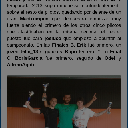
temporada 2013 supo imponerse contundentemente
2025
sobre el resto de pilotos, quedando por delante de un
Estadísticas
gran
Mastrompos
que demuestra empezar muy
Preguntas Frecuentes
fuerte siendo el primero de los otros cinco pilotos
que clasificaban en la misma decima, el tercer
puesto fue para
joeluco
que empieza a apuntar al
campeonato. En las
Finales B
,
Erik
fué primero, un
joven
telle_13
segundo y
Rupo
tercero. Y en
Final
C
,
BorisGarcia
fué primero, seguido de
Odei
y
AdrianAgote
.