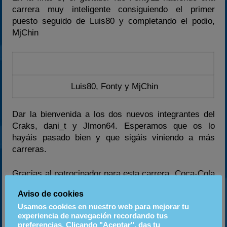
carrera muy inteligente consiguiendo el primer
puesto seguido de Luis80 y completando el podio,
MjChin
Luis80, Fonty y MjChin
Dar la bienvenida a los dos nuevos integrantes del
Craks, dani_t y Jlmon64. Esperamos que os lo
hayáis pasado bien y que sigáis viniendo a más
carreras.
Gracias al patrocinador para esta carrera, Coca-Cola
por los obsequios para todos los pilotos asistentes
Aviso de cookies
"Polo blanco para todos" y volver a confiar en
Usamos cookies en nuestro web para mejorar tu
nosotros para seguir patrocinando este campeonato
experiencia de navegación recordando tus
y ayudar a que siga creciendo y todos esperamos
preferencias. Clicando "Aceptar", das tu