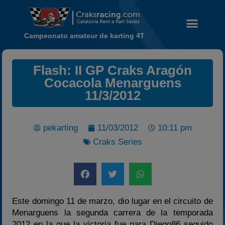
Campeonato amateur de karting 4T
Flash: II GP Craks Aragón
Noticias
Cocacola Menarguens
Calendario
11/3/2012
Temporada 2026
Carreras finalizadas
pekarting
11/03/2012
10:11 pm
Campeonato
Craks Series
Temporada 2026
Temporadas anteriores
2020-2021
2022
Este domingo 11 de marzo, dio lugar en el circuito de
Menarguens la segunda carrera de la temporada
2023
2012 en la que la victoria fue para Diego86 seguido