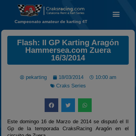
Campeonato amateur de karting 4T
Flash: II GP Karting Aragón
Noticias
Hammersea.com Zuera
Calendario
16/3/2014
Temporada 2026
Carreras finalizadas
pekarting
18/03/2014
10:00 am
Campeonato
Craks Series
Temporada 2026
Temporadas anteriores
2020-2021
2022
Este domingo 16 de Marzo de 2014 se disputó el II
2023
Gp de la temporada CraksRacing Aragón en el
circuito de Zuera.
2024