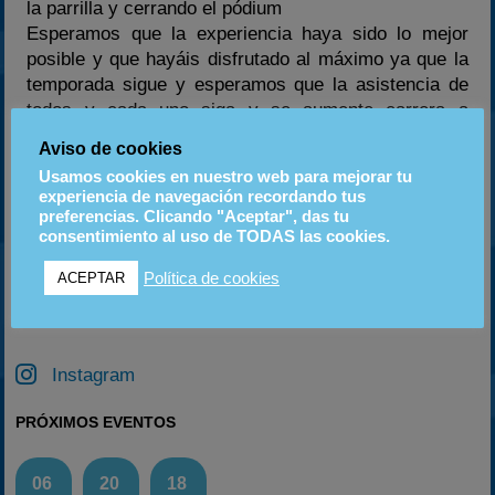
la parrilla y cerrando el pódium
Esperamos que la experiencia haya sido lo mejor
posible y que hayáis disfrutado al máximo ya que la
temporada sigue y esperamos que la asistencia de
todos y cada uno siga y se aumente carrera a
carrera.
Aviso de cookies
ORGANIZACIÓN CRAKS SERIES ARAGÓN 2014
Usamos cookies en nuestro web para mejorar tu
experiencia de navegación recordando tus
preferencias. Clicando "Aceptar", das tu
consentimiento al uso de TODAS las cookies.
ANTERIOR
SIGUIENTE
II GP Karting Aragón Hammersea.com Zuera 16/3/2014
PREVIO: II GP CSE Circuito de Navarra (23/03/2014)
Política de cookies
ACEPTAR
Instagram
PRÓXIMOS EVENTOS
06
20
18