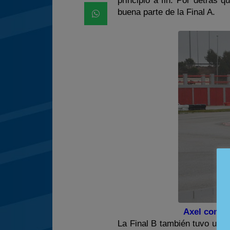
principio a fin. Por detrás
buena parte de la Final A.
Axel como e
La Final B también tuvo un c