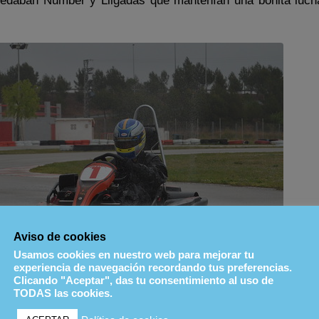
 quedaban Number y Lligadas que mantenían una bonita luch
Aviso de cookies
Usamos cookies en nuestro web para mejorar tu
experiencia de navegación recordando tus preferencias.
Clicando "Aceptar", das tu consentimiento al uso de
s habitual, se encontro en su salsa bajo el agua.
TODAS las cookies.
laro dominador, y ese fue Cygnetic, que gano con soltura po