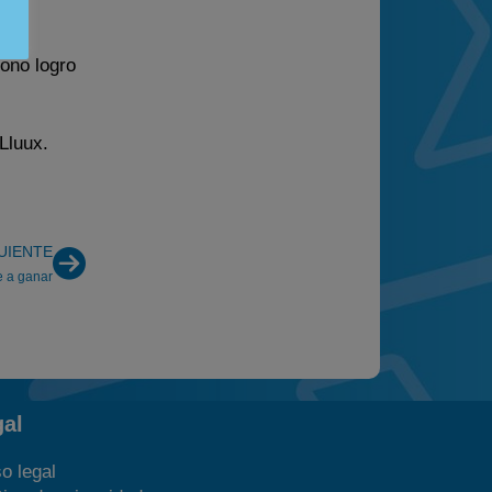
rono logro
Lluux.
UIENTE
e a ganar
gal
o legal