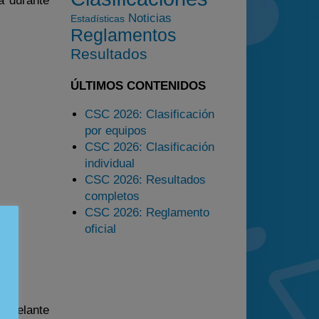
a durante
Noticias
Estadísticas
Estadísticas
Reglamentos
Preguntas Frecuentes
Resultados
ÚLTIMOS CONTENIDOS
CSC 2026: Clasificación
por equipos
CSC 2026: Clasificación
individual
CSC 2026: Resultados
completos
CSC 2026: Reglamento
oficial
r delante