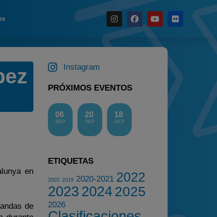
es
Noticias
Calendario
Instagram
pez
Temporada 2026
PRÓXIMOS EVENTOS
Carreras finalizadas
Campeonato
06
20
18
SEP
SEP
OCT
Temporada 2026
Temporadas anteriores
2020-2021
ETIQUETAS
2022
alunya en
2022
2020-2021
2003
2019
2023
2023
2024
2025
2024
2026
tandas de
Clasificaciones
2025