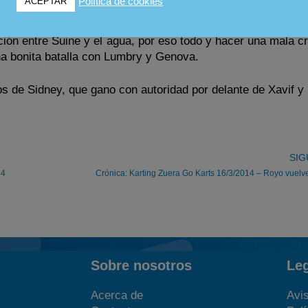
Política de cookies
ACEPTAR
yo que llego a liderar la manga.
ción entre Suine y el agua, por eso todo y hacer una mala c
una bonita batalla con Lumbry y Genova.
os de Sidney, que gano con autoridad por delante de Xavif y 
SIG
14
Crónica: Karting Zuera Go Karts 16/3/2014 – Royo vuelv
Sobre nosotros
Le
Acerca de
Avis