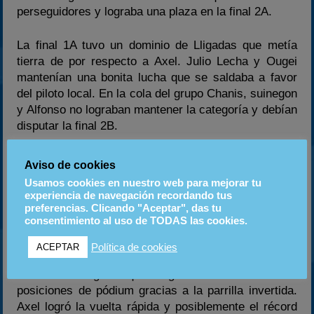
perseguidores y lograba una plaza en la final 2A.
La final 1A tuvo un dominio de Lligadas que metía
tierra de por respecto a Axel. Julio Lecha y Ougei
mantenían una bonita lucha que se saldaba a favor
del piloto local. En la cola del grupo Chanis, suinegon
y Alfonso no lograban mantener la categoría y debían
disputar la final 2B.
En la final 2B un gran Royo se hacía con la victoria
Aviso de cookies
por delante de Chanis y Alfonso. El ritmo del líder era
Usamos cookies en nuestro web para mejorar tu
demasiado para Chanis que veía como el mono de
experiencia de navegación recordando tus
JPS era inalcanzable.
preferencias. Clicando "Aceptar", das tu
consentimiento al uso de TODAS las cookies.
En la última final, 2A, Lligadas lograba remontar y se
Política de cookies
ACEPTAR
situaba líder de la prueba seguido por Axel y el
debutante Miguel que lograba mantenerse en
posiciones de pódium gracias a la parrilla invertida.
Axel logró la vuelta rápida y posiblemente el récord