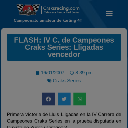
Campeonato amateur de karting 4T
FLASH: IV C. de Campeones
Craks Series: Lligadas
Noticias
vencedor
Calendario
Temporada 2026
16/01/2007
8:39 pm
Carreras finalizadas
Craks Series
Campeonato
Temporada 2026
Temporadas anteriores
2020-2021
Primera victoria de Lluis Lligadas en la IV Carrera de
2022
Campeones Craks Series en la prueba disputada en
la pista de Zuera (Zaragoza).
2023