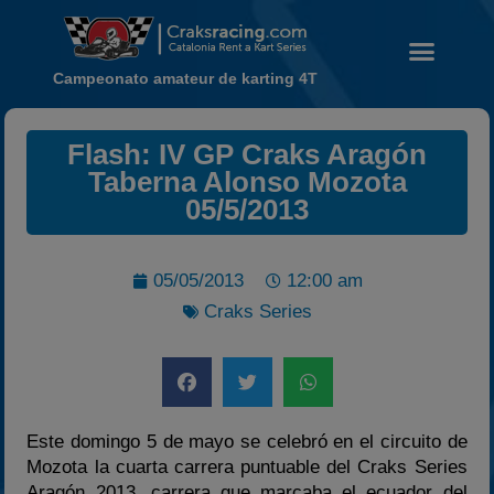
Campeonato amateur de karting 4T
Flash: IV GP Craks Aragón
Noticias
Taberna Alonso Mozota
Calendario
05/5/2013
Temporada 2026
Carreras finalizadas
05/05/2013
12:00 am
Campeonato
Craks Series
Temporada 2026
Temporadas anteriores
2020-2021
2022
Este domingo 5 de mayo se celebró en el circuito de
Mozota la cuarta carrera puntuable del Craks Series
2023
Aragón 2013, carrera que marcaba el ecuador del