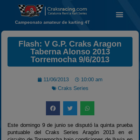
Campeonato amateur de karting 4T
Noticias
Flash: V G.P. Craks Aragon
Taberna Alonso 2013
Calendario
Torremocha 9/6/2013
Temporada 2026
Carreras finalizadas
11/06/2013
10:00 am
Campeonato
Craks Series
Temporada 2026
Temporadas anteriores
2020-2021
2022
Este domingo 9 de junio se disputó la quinta prueba
2023
puntuable del Craks Series Aragón 2013 en el
circuito de Torremocha bajo condiciones de lluvia en
2024