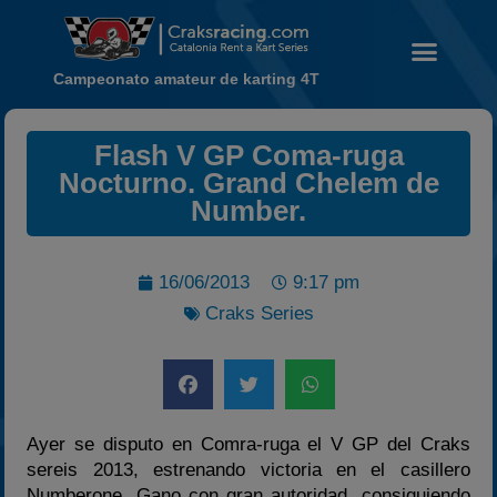
Campeonato amateur de karting 4T
Noticias
Flash V GP Coma-ruga
Nocturno. Grand Chelem de
Calendario
Number.
Temporada 2026
Carreras finalizadas
16/06/2013
9:17 pm
Campeonato
Craks Series
Temporada 2026
Temporadas anteriores
2020-2021
2022
Ayer se disputo en Comra-ruga el V GP del Craks
2023
sereis 2013, estrenando victoria en el casillero
Numberone. Gano con gran autoridad, consiguiendo
2024