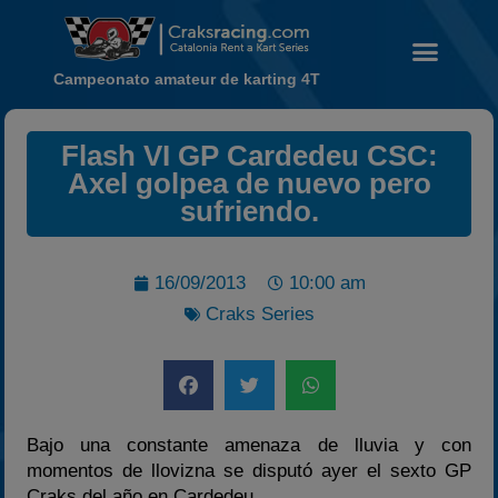
Campeonato amateur de karting 4T
Noticias
Flash VI GP Cardedeu CSC:
Axel golpea de nuevo pero
Calendario
sufriendo.
Temporada 2026
Carreras finalizadas
16/09/2013
10:00 am
Campeonato
Craks Series
Temporada 2026
Temporadas anteriores
2020-2021
2022
Bajo una constante amenaza de lluvia y con
2023
momentos de llovizna se disputó ayer el sexto GP
Craks del año en Cardedeu.
2024