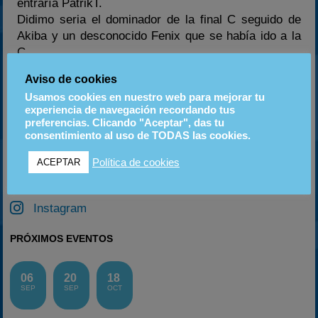
entraría PatrikT.
Didimo seria el dominador de la final C seguido de
Akiba y un desconocido Fenix que se había ido a la
C.
Aviso de cookies
Usamos cookies en nuestro web para mejorar tu
experiencia de navegación recordando tus
ANTERIOR
SIGUIENTE
preferencias. Clicando "Aceptar", das tu
consentimiento al uso de TODAS las cookies.
Previo: VI GP Craks de Cardedeu
Previo: VI GP CSA Taberna Alonso 2013: Alcañiz 22/09/2013
Política de cookies
ACEPTAR
Instagram
PRÓXIMOS EVENTOS
06
20
18
SEP
SEP
OCT