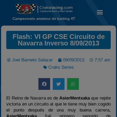
Campeonato amateur de karting 4T
Noticias
Flash: VI GP CSE Circuito de
Calendario
Navarra Inverso 8/09/2013
Temporada 2026
Carreras finalizadas
Joel Barneto Salazar
09/09/2013
7:57 am
Campeonato
Craks Series
Temporada 2026
Temporadas anteriores
2020-2021
El Reino de Navarra es de
AsierMentxaka
que repite
2022
victoria en un circuito al que le tiene muy bien cogido
2023
el punto después de una muy buena carrera,
2024
AsierMentxaka
fué primero seguido de