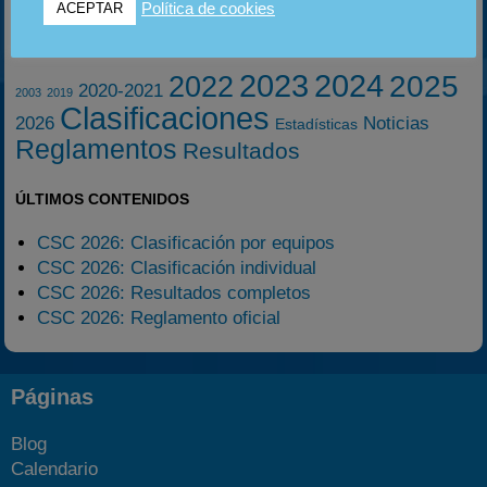
Política de cookies
ACEPTAR
ETIQUETAS
2023
2024
2025
2022
2020-2021
2003
2019
Clasificaciones
2026
Noticias
Estadísticas
Reglamentos
Resultados
ÚLTIMOS CONTENIDOS
CSC 2026: Clasificación por equipos
CSC 2026: Clasificación individual
CSC 2026: Resultados completos
CSC 2026: Reglamento oficial
Páginas
Blog
Calendario