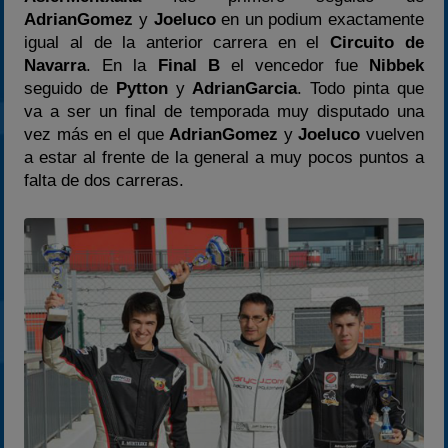
AdrianGomez
y
Joeluco
en un podium exactamente
2025
igual al de la anterior carrera en el
Circuito de
Estadísticas
Navarra
. En la
Final B
el vencedor fue
Nibbek
Preguntas Frecuentes
seguido de
Pytton
y
AdrianGarcia
. Todo pinta que
va a ser un final de temporada muy disputado una
vez más en el que
AdrianGomez
y
Joeluco
vuelven
a estar al frente de la general a muy pocos puntos a
falta de dos carreras.