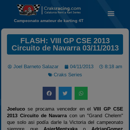
Campeonato amateur de karting 4T
Noticias
FLASH: VIII GP CSE 2013
Calendario
Circuito de Navarra 03/11/2013
Temporada 2026
Carreras finalizadas
Joel Barneto Salazar
04/11/2013
8:18 am
Campeonato
Craks Series
Temporada 2026
Temporadas anteriores
2020-2021
Joeluco
se procama vencedor en el
VIII GP CSE
2022
2013 Circuito de Navarra
con un "Grand Chelem"
2023
que solo asi podía darle la Victoria del campeonato
2024
siempre que
AsierMentxaka
o
AdrianGomez