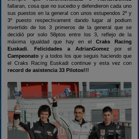
fallaran, cosa que no sucedio y defendieron cada uno
2025
sus puestos en la general con unos estupendos 2º y
Estadísticas
3º puesto respectivament dando lugar al podium
Preguntas Frecuentes
invertido de los 3 primeros de la general que se
decidió por solo 58ptos entre los 3, reflejo de la
máxima igualdad que hay en el
Craks Racing
Euskadi
.
Felicidades a AdrianGomez
por el
Campeonato
y a todos los que seguis haciendo que
el Craks Racing Euskadi continue y esta vez con
record de asistencia 33 Pilotos!!!