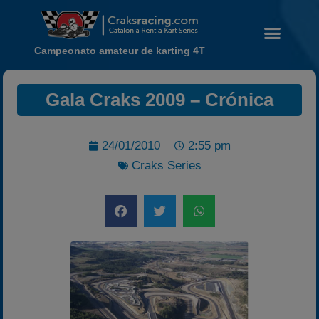
Campeonato amateur de karting 4T
Gala Craks 2009 – Crónica
24/01/2010
2:55 pm
Noticias
Craks Series
Calendario
Temporada 2026
Carreras finalizadas
Campeonato
Temporada 2026
Temporadas anteriores
2020-2021