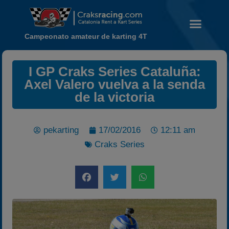
Campeonato amateur de karting 4T
I GP Craks Series Cataluña:
Axel Valero vuelva a la senda
Noticias
de la victoria
Calendario
Temporada 2026
pekarting
17/02/2016
12:11 am
Carreras finalizadas
Craks Series
Campeonato
Temporada 2026
Temporadas anteriores
2020-2021
2022