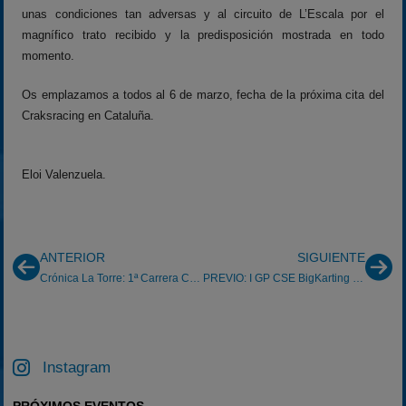
unas condiciones tan adversas y al circuito de L’Escala por el
magnífico trato recibido y la predisposición mostrada en todo
momento.
Os emplazamos a todos al 6 de marzo, fecha de la próxima cita del
Craksracing en Cataluña.
Eloi Valenzuela.
ANTERIOR
SIGUIENTE
Crónica La Torre: 1ª Carrera Campeonato de Aragón de Alquiler.
PREVIO: I GP CSE BigKarting Vitoria 28/02/2016
Instagram