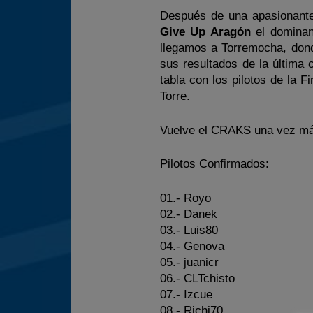
Después de una apasionante
Give Up Aragón
el dominan
llegamos a Torremocha, don
sus resultados de la última
tabla con los pilotos de la 
Torre.
Vuelve el CRAKS una vez más
Pilotos Confirmados:
01.- Royo
02.- Danek
03.- Luis80
04.- Genova
05.- juanicr
06.- CLTchisto
07.- Izcue
08.- Richi70