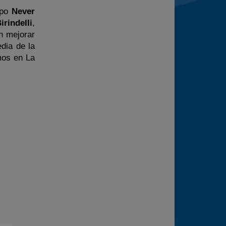
ipo
Never
irindelli
,
n mejorar
dia de la
mos en La