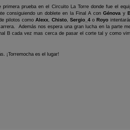
 primera prueba en el Circuito La Torre donde fue el equ
te consiguiendo un doblete en la Final A con
Génova
y
B
de pilotos como
Alexx
,
Chisto
,
Sergio_4
o
Royo
intentará
 carrera. Además nos espera una gran lucha en la parte me
Final B cada vez mas cerca de pasar el corte tal y como vi
. ¡Torremocha es el lugar!