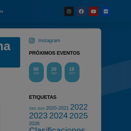
es
Instagram
ha
Noticias
PRÓXIMOS EVENTOS
Calendario
Temporada 2026
06
20
18
Carreras finalizadas
SEP
SEP
OCT
Campeonato
Temporada 2026
ETIQUETAS
Temporadas anteriores
2022
2020-2021
2020-2021
2003
2019
2023
2024
2025
2022
2026
2023
Clasificaciones