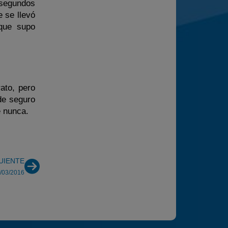
 segundos
 se llevó
 que supo
ato, pero
de seguro
e nunca.
UIENTE
3/03/2016