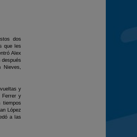
stos dos
s que les
entró Alex
n después
n Nieves,
vueltas y
 Ferrer y
n tiempos
Ivan López
edó a las