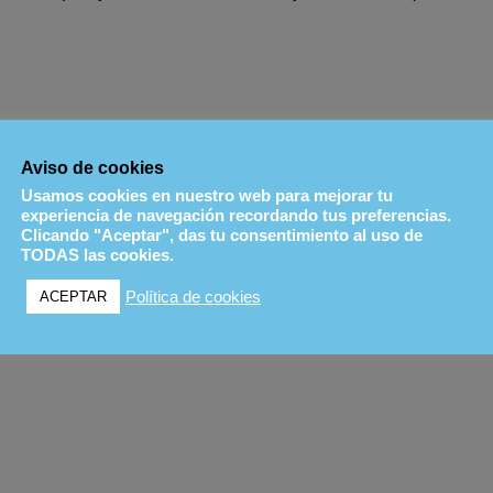
Aviso de cookies
ez se impuso con solvencia escapándose del grupo. Robe
Usamos cookies en nuestro web para mejorar tu
ere Ramos dieron espectáculo y, tras varios adelanta
experiencia de navegación recordando tus preferencias.
den.
Clicando "Aceptar", das tu consentimiento al uso de
TODAS las cookies.
 dominó la carrera de principio a fin, marcando un ritmo 
Política de cookies
ACEPTAR
r la pole absoluta. Por detrás entraron David Génova e Iván
e cara y no conseguirían entrar en la final A pese a ten