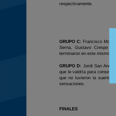
respectivamente.
GRUPO C:
Francisco Morágu
Serna, Gustavo Crespo y P
terminaron en este mismo or
GRUPO D:
Jordi San Andrés
que le valdría para consegui
que no tuvieron la suerte d
sensaciones.
FINALES