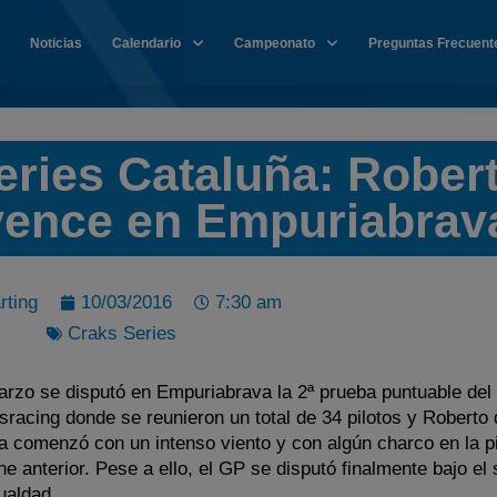
Noticias
Calendario
Campeonato
Preguntas Frecuent
eries Cataluña: Rober
 vence en Empuriabrav
rting
10/03/2016
7:30 am
Craks Series
rzo se disputó en Empuriabrava la 2ª prueba puntuable del
racing donde se reunieron un total de 34 pilotos y Roberto 
ía comenzó con un intenso viento y con algún charco en la p
he anterior. Pese a ello, el GP se disputó finalmente bajo el
ualdad.