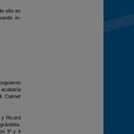
e ello es
sando in-
siguieron
 acabaría
di Calmet
s y Ricard
ográndola.
on 3º y 4