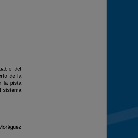
able del
rto de la
 la pista
el sistema
 Moráguez