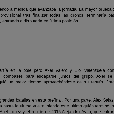
endo a medida que avanzaba la jornada. La mayor prueba d
rovisional tras finalizar todas las cronos, terminaría pa
A, entrando a disputarla en última posición
rtía en la pole pero Axel Valero y Eloi Valenzuela con
os compases para escaparse juntos del grupo. Axel se
guió un mejor tiempo aprovechándose de su rebufo. Jor
randes batallas en esta prefinal. Por una parte, Alex Sala
a hasta la última vuelta, siendo este último quién terminó l
 Abel López y el rookie de 2015 Alejandro Ávila, que entrar