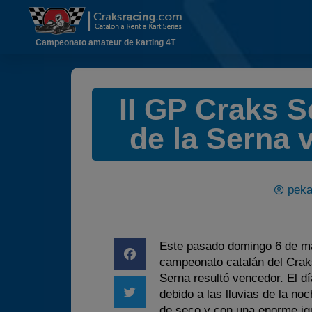
Campeonato amateur de karting 4T
II GP Craks S
de la Serna
peka
Este pasado domingo 6 de ma
campeonato catalán del Craks
Serna resultó vencedor. El d
debido a las lluvias de la noc
de seco y con una enorme ig