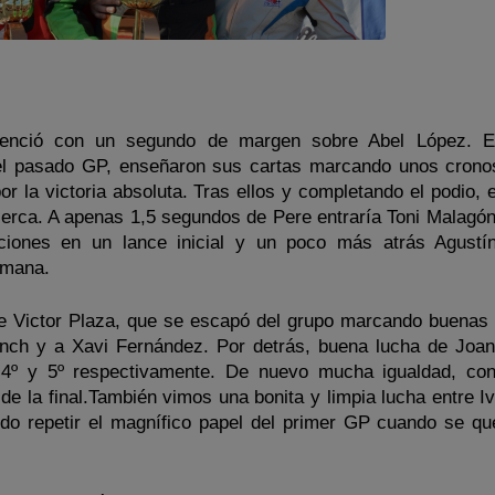
nció con un segundo de margen sobre Abel López. E
n el pasado GP, enseñaron sus cartas marcando unos crono
or la victoria absoluta. Tras ellos y completando el podio, 
rca. A apenas 1,5 segundos de Pere entraría Toni Malagó
ciones en un lance inicial y un poco más atrás Agustí
emana.
 Victor Plaza, que se escapó del grupo marcando buenas 
ranch y a Xavi Fernández. Por detrás, buena lucha de Joan
 4º y 5º respectivamente. De nuevo mucha igualdad, co
 de la final.También vimos una bonita y limpia lucha entre 
do repetir el magnífico papel del primer GP cuando se qu