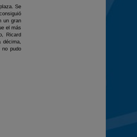
plaza. Se
consiguió
n un gran
ue el más
o, Ricard
a décima,
, no pudo