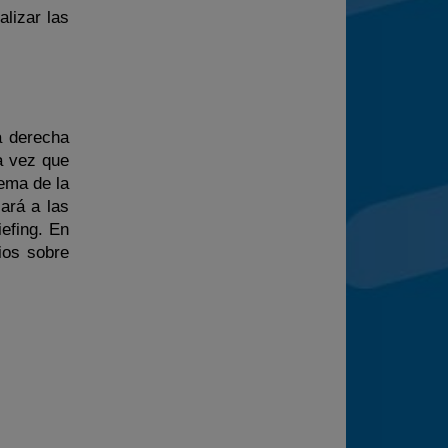
alizar las
a derecha
a vez que
ema de la
ará a las
iefing. En
ios sobre