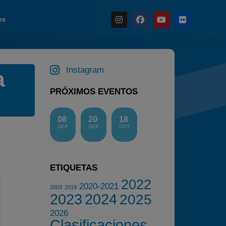
es
Instagram
Noticias
a
Calendario
PRÓXIMOS EVENTOS
Temporada 2026
Carreras finalizadas
06
20
18
SEP
SEP
OCT
Campeonato
Temporada 2026
Temporadas anteriores
ETIQUETAS
2022
2020-2021
2020-2021
2003
2019
2023
2024
2025
2022
2026
2023
Clasificaciones