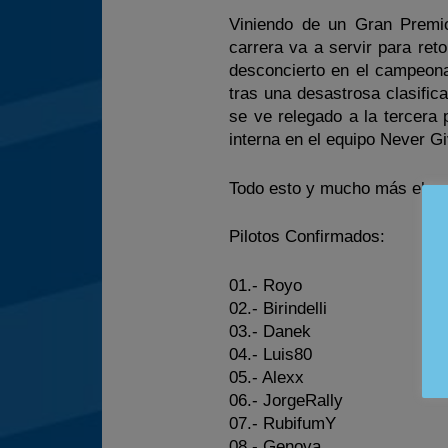
Viniendo de un Gran Premi
carrera va a servir para re
desconcierto en el campeonat
tras una desastrosa clasifi
se ve relegado a la tercera
interna en el equipo Never 
Todo esto y mucho más el p
Pilotos Confirmados:
01.- Royo
02.- Birindelli
03.- Danek
04.- Luis80
05.- Alexx
06.- JorgeRally
07.- RubifumY
08.- Genova