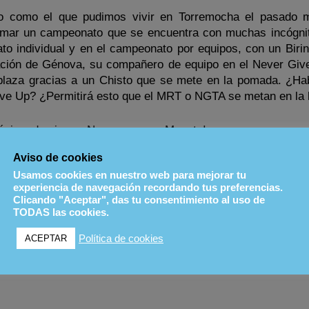
o como el que pudimos vivir en Torremocha el pasado 
tomar un campeonato que se encuentra con muchas incógni
o individual y en el campeonato por equipos, con un Birinde
cación de Génova, su compañero de equipo en el Never Giv
 plaza gracias a un Chisto que se mete en la pomada. ¿Hab
Give Up? ¿Permitirá esto que el MRT o NGTA se metan en la 
róximo domingo. ¡Nos vemos en Mozota!
Aviso de cookies
Usamos cookies en nuestro web para mejorar tu
experiencia de navegación recordando tus preferencias.
Clicando "Aceptar", das tu consentimiento al uso de
TODAS las cookies.
Política de cookies
ACEPTAR