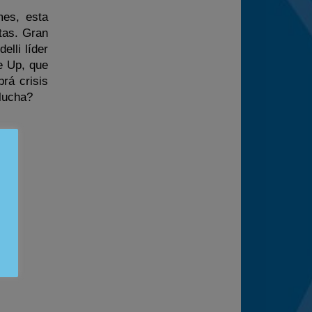
mes, esta
tas. Gran
lli líder
e Up, que
rá crisis
lucha?