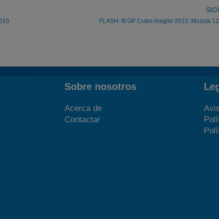
SIG
2015
FLASH: III GP Craks Aragón 2015: Mozota 1
Sobre nosotros
Le
Acerca de
Avis
Contactar
Polí
Polí