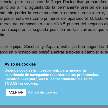
resencia, pero los pilotos de Roger Racing iban preparados 
rincipio a fin, aguantando la permanente presión de sus
otti, sin perder la concentración ni cometer un solo error, 
al podio, esta vez como primeros del apartado GTB. Esta vic
erceros del campeonato a tan sólo 5 puntos del segundo cla
a en recuperar la segunda posición en las carreras que 
ña.
 de equipo, Sánchez y Zapata, éstos partían segundos 
argo un pinchazo les obligó a entrar a boxes a cambiar el n
tiempo muy importante, clasificándose finalmente quintos d
iva teniendo en cuenta la falta de rodaje de estos pilo
Aviso de cookies
Usamos cookies en nuestro web para mejorar tu
experiencia de navegación recordando tus preferencias.
Clicando "Aceptar", das tu consentimiento al uso de
o tras Turquía (4 de 6)
TODAS las cookies.
Política de cookies
ACEPTAR
s.