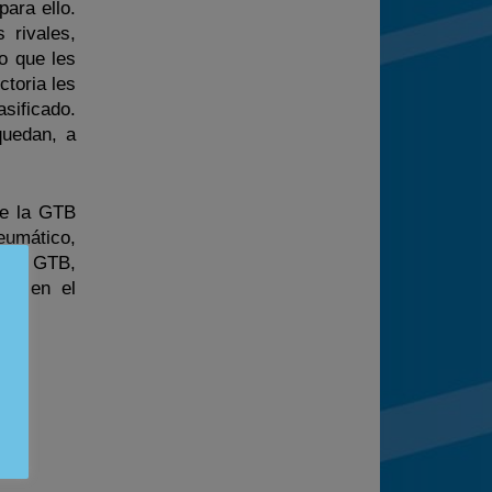
para ello.
 rivales,
lo que les
toria les
sificado.
quedan, a
de la GTB
eumático,
e la GTB,
tos en el