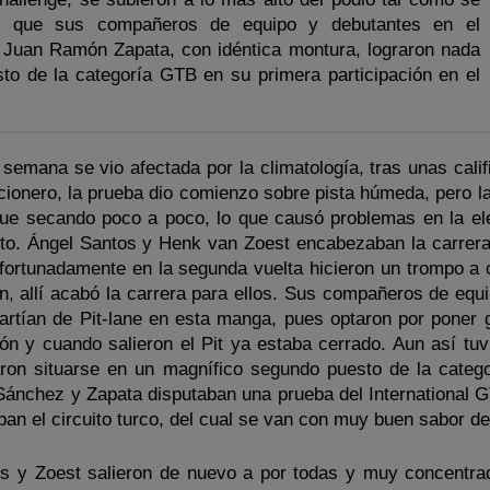
as que sus compañeros de equipo y debutantes en el
Juan Ramón Zapata, con idéntica montura, lograron nada
o de la categoría GTB en su primera participación en el
 semana se vio afectada por la climatología, tras unas cali
cionero, la prueba dio comienzo sobre pista húmeda, pero la
fue secando poco a poco, lo que causó problemas en la el
to. Ángel Santos y Henk van Zoest encabezaban la carrera
fortunadamente en la segunda vuelta hicieron un trompo a 
on, allí acabó la carrera para ellos. Sus compañeros de equ
rtían de Pit-lane en esta manga, pues optaron por poner
ón y cuando salieron el Pit ya estaba cerrado. Aun así tuv
aron situarse en un magnífico segundo puesto de la categ
 Sánchez y Zapata disputaban una prueba del International 
ban el circuito turco, del cual se van con muy buen sabor d
s y Zoest salieron de nuevo a por todas y muy concentra