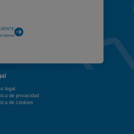
UIENTE
l líderes
gal
o legal
tica de privacidad
tica de cookies