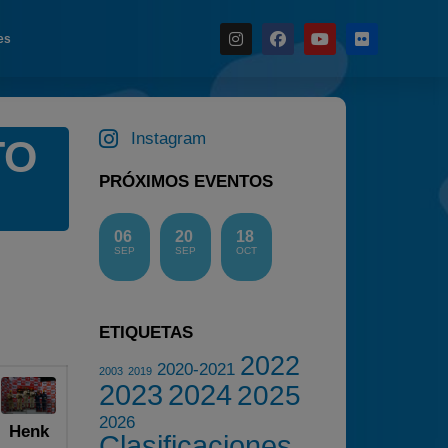
es
Noticias
Instagram
TO
Calendario
PRÓXIMOS EVENTOS
Temporada 2026
Carreras finalizadas
06
20
18
Campeonato
SEP
SEP
OCT
Temporada 2026
Temporadas anteriores
ETIQUETAS
2020-2021
2022
2020-2021
2022
2003
2019
2023
2024
2025
2023
2026
Henk
2024
Clasificaciones