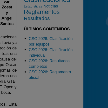
van
2025
Noticias
Estadísticas
Zoest
Reglamentos
Estadísticas
y
Resultados
Ángel
Preguntas Frecuentes
Santos
ÚLTIMOS CONTENIDOS
ficaciones
CSC 2026: Clasificación
 lluvia ya
por equipos
ección de
CSC 2026: Clasificación
 tras una
individual
causa del
CSC 2026: Resultados
ipo Oscar
completos
 gomas de
CSC 2026: Reglamento
ieron una
oficial
oría GTB.
GT Open y
e boca.
dos. Esta