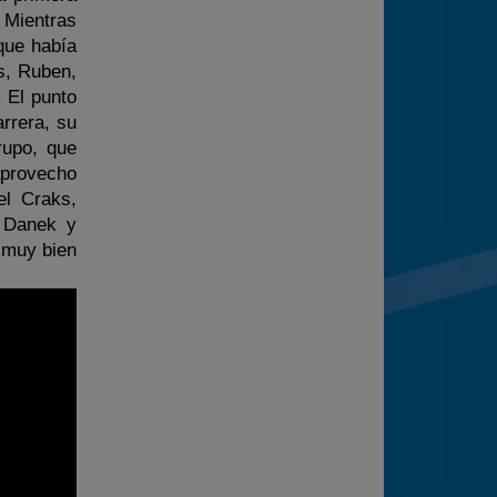
 Mientras
que había
s, Ruben,
 El punto
rrera, su
rupo, que
aprovecho
el Craks,
e Danek y
 muy bien