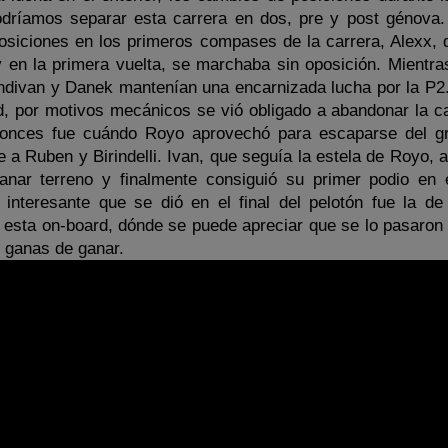
odríamos separar esta carrera en dos, pre y post génova.
siciones en los primeros compases de la carrera, Alexx, 
 en la primera vuelta, se marchaba sin oposición. Mientra
andivan y Danek mantenían una encarnizada lucha por la P2.
d, por motivos mecánicos se vió obligado a abandonar la ca
tonces fue cuándo Royo aprovechó para escaparse del g
 a Ruben y Birindelli. Ivan, que seguía la estela de Royo, 
anar terreno y finalmente consiguió su primer podio en 
 interesante que se dió en el final del pelotón fue la d
 esta on-board, dónde se puede apreciar que se lo pasaron
 ganas de ganar.