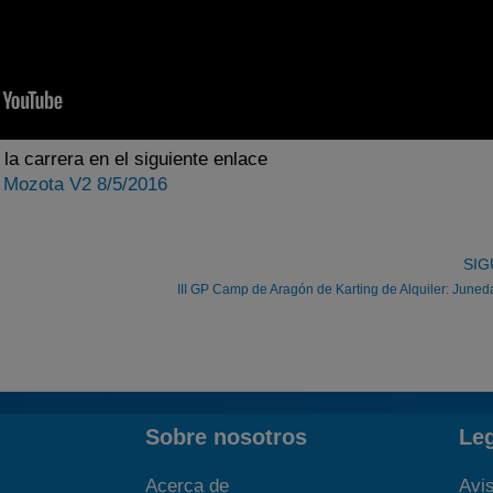
la carrera en el siguiente enlace
 Mozota V2 8/5/2016
SIG
III GP Camp de Aragón de Karting de Alquiler: Juned
Sobre nosotros
Le
Acerca de
Avis