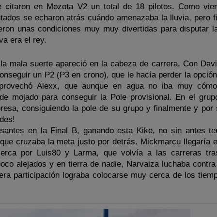
 citaron en Mozota V2 un total de 18 pilotos. Como vie
ntados se echaron atrás cuándo amenazaba la lluvia, pero f
ieron unas condiciones muy muy divertidas para disputar la
a era el rey.
y la mala suerte apareció en la cabeza de carrera. Con Dav
onseguir un P2 (P3 en crono), que le hacía perder la opción
 aprovechó Alexx, que aunque en agua no iba muy cómo
de mojado para conseguir la Pole provisional. En el grup
resa, consiguiendo la pole de su grupo y finalmente y por s
ades!
santes en la Final B, ganando esta Kike, no sin antes te
, que cruzaba la meta justo por detrás.
Mickmarcu llegaría e
erca por Luis80 y Larma, que volvía a las carreras tr
oco alejados y en tierra de nadie, Narvaiza luchaba contra
mera participación lograba colocarse muy cerca de los tiem