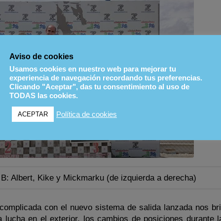
Aviso de cookies
Usamos cookies en nuestro web para mejorar tu
experiencia de navegación recordando tus preferencias.
Clicando "Aceptar", das tu consentimiento al uso de
TODAS las cookies.
Política de cookies
ACEPTAR
B: Albert, Kike y Mickmarku (de izquierda a derecha)
y complicada con el nuevo sistema de salida lanzada nos br
 lucha en el exterior, los cambios de posiciones durante l