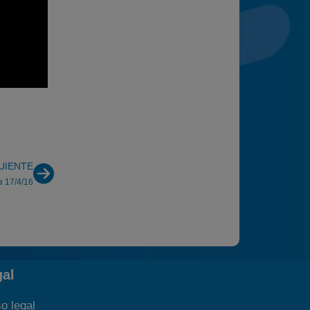
UIENTE
a 17/4/16
gal
o legal