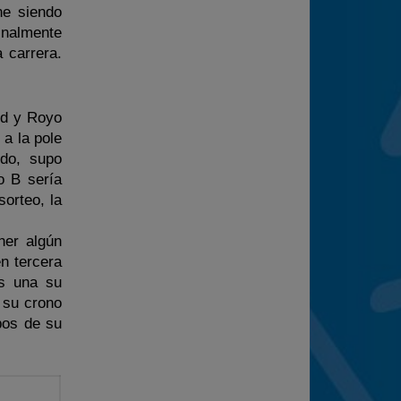
ne siendo
inalmente
 carrera.
id y Royo
 a la pole
do, supo
o B sería
orteo, la
ner algún
n tercera
as una su
 su crono
pos de su