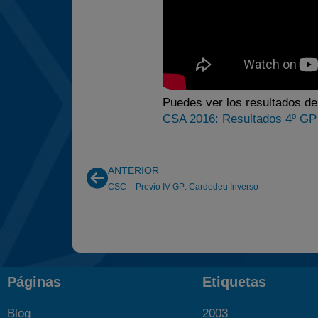
Puedes ver los resultados de 
CSA 2016: Resultados 4º GP
ANTERIOR
CSC – Previo IV GP: Cardedeu Inverso
Páginas
Etiquetas
Blog
2003