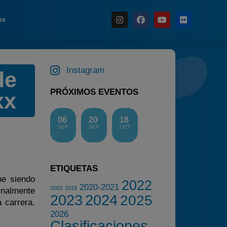
es
Noticias
Instagram
de
Calendario
PRÓXIMOS EVENTOS
xx
Temporada 2026
Carreras finalizadas
06
20
18
SEP
SEP
OCT
Campeonato
Temporada 2026
Temporadas anteriores
ETIQUETAS
ne siendo
2020-2021
2022
2020-2021
2003
2019
inalmente
2022
2023
2024
2025
 carrera.
2023
2026
Clasificaciones
2024