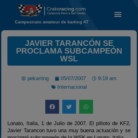
Campeonato amateur de karting 4T
JAVIER TARANCÓN SE
Noticias
PROCLAMA SUBCAMPEÓN
Calendario
WSL
Temporada 2026
Carreras finalizadas
pekarting
05/07/2007
9:19 am
Campeonato
Internacional
Temporada 2026
Temporadas anteriores
2020-2021
2022
Lonato, Italia, 1 de Julio de 2007. El piltoto de KF2,
Javier Tarancon tuvo una muy buena actuación y se
2023
proclamó subcampeón de la WSK en Lonato, Italia.