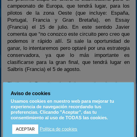
campeonato de Europa, que tendrá lugar, para los
pilotos de la zona Oeste (que incluye: España,
Portugal, Francia y Gran Bretaña), en Essay
(Francia) el 15 de julio. En este sentido Javier
comenta que “no conozco este circuito pero creo que
podemos ir rápido allí. Si sale la oportunidad de
ganar, lo intentaremos pero optaré por una estrategia
conservadora, ya que lo más importante es
clasificarse para la gran final, que tendrá lugar en
Salbris (Francia) el 5 de agosto.
El piloto de Barcelona logró dos grandes victorias en
el Open Masters de Italia del 2006 en la categoría
Aviso de cookies
Junior y se estrenó en la KF2 en la Winter Cup.
Usamos cookies en nuestro web para mejorar tu
Javier Tarancón evoluciona en el equipo de Genis
experiencia de navegación recordando tus
Marco (Genikart), el hombre que ayudó a Fernando
preferencias. Clicando "Aceptar", das tu
consentimiento al uso de TODAS las cookies.
Alonso en su época de karting.
Política de cookies
ACEPTAR
Para más información, contactar con: