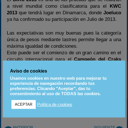
a nivel mundial como clasificatoria para el
KWC
2013
que tendrá lugar en Dinamarca, donde
Joeluco
ya ha confirmado su participación en Julio de 2013.
Las expectativas son muy buenas pues la categoría
única de pesos mediante lastres permite llegar a una
máxima igualdad de condiciones.
Este puede ser el comienzo de un gran camino en el
circuito internacional para el
Campeón del Craks
Racing Euskadi
que por supuesto no abandonará en
Aviso de cookies
ningún momento la mejor competición de karting de
Usamos cookies en nuestro web para mejorar tu
alquiler que se realiza en la península, el
Craks
experiencia de navegación recordando tus
Racing
.
preferencias. Clicando "Aceptar", das tu
consentimiento al uso de TODAS las cookies.
¡¡¡SUERTE CAMPEÓN!!!
Política de cookies
ACEPTAR
ANTERIOR
SIGUIENTE