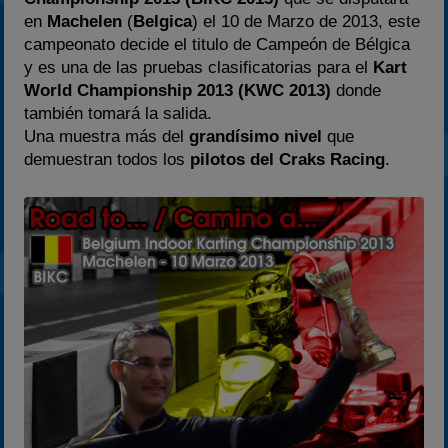
2024
en
Machelen
(
Belgica
) el 10 de Marzo de 2013, este
2025
campeonato decide el titulo de Campeón de Bélgica
y es una de las pruebas clasificatorias para el
Kart
Estadísticas
World Championship 2013 (KWC 2013)
donde
Preguntas Frecuentes
también tomará la salida.
Una muestra más del
grandísimo nivel
que
demuestran todos los
pilotos del Craks Racing
.