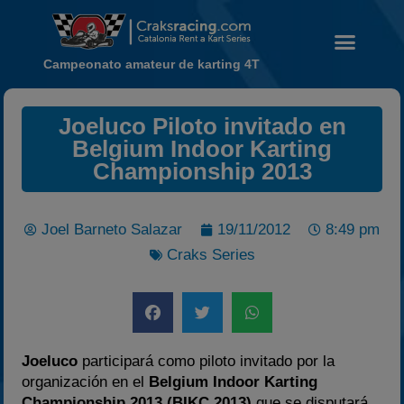
Campeonato amateur de karting 4T
Joeluco Piloto invitado en
Noticias
Belgium Indoor Karting
Calendario
Championship 2013
Temporada 2026
Carreras finalizadas
Joel Barneto Salazar
19/11/2012
8:49 pm
Campeonato
Craks Series
Temporada 2026
Temporadas anteriores
2020-2021
2022
Joeluco
participará como piloto invitado por la
organización en el
Belgium Indoor Karting
2023
Championship 2013 (BIKC 2013)
que se disputará