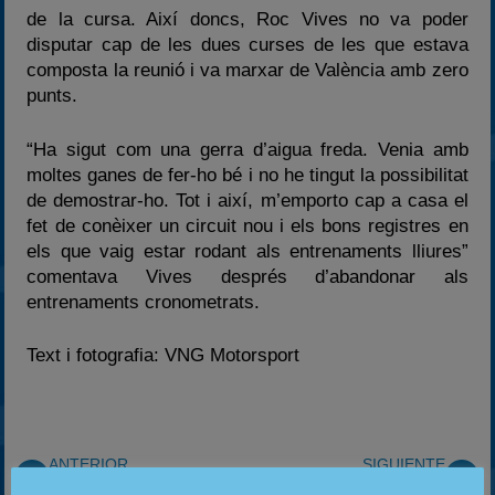
de la cursa. Així doncs, Roc Vives no va poder
disputar cap de les dues curses de les que estava
composta la reunió i va marxar de València amb zero
punts.
“Ha sigut com una gerra d’aigua freda. Venia amb
moltes ganes de fer-ho bé i no he tingut la possibilitat
de demostrar-ho. Tot i així, m’emporto cap a casa el
fet de conèixer un circuit nou i els bons registres en
els que vaig estar rodant als entrenaments lliures”
comentava Vives després d’abandonar als
entrenaments cronometrats.
Text i fotografia: VNG Motorsport
ANTERIOR
SIGUIENTE
Campeonato de España de Formula 3: Magny-Cours
Camp. Catalunya Karting: L’equip STC&SIL al podi