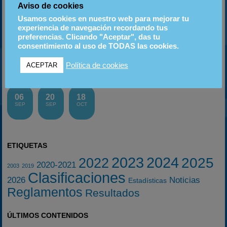
Aviso de cookies
Usamos cookies en nuestro web para mejorar tu
experiencia de navegación recordando tus
preferencias. Clicando "Aceptar", das tu
consentimiento al uso de TODAS las cookies.
Instagram
Política de cookies
ACEPTAR
PRÓXIMOS EVENTOS
06
20
18
SEP
SEP
OCT
ETIQUETAS
2023
2024
2025
2022
2020-2021
2003
2019
Clasificaciones
2026
Noticias
Estadísticas
Reglamentos
Resultados
ÚLTIMOS CONTENIDOS