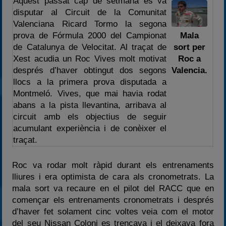
Aquest passat cap de setmana es va
disputar al Circuit de la Comunitat
2025
Valenciana Ricard Tormo la segona
Estadísticas
prova de Fórmula 2000 del Campionat
Mala
Preguntas Frecuentes
de Catalunya de Velocitat. Al traçat de
sort per
Xest acudia un Roc Vives molt motivat
Roc a
després d’haver obtingut dos segons
Valencia.
llocs a la primera prova disputada a
Montmeló. Vives, que mai havia rodat
abans a la pista llevantina, arribava al
circuit amb els objectius de seguir
acumulant experiència i de conèixer el
traçat.
Roc va rodar molt ràpid durant els entrenaments
lliures i era optimista de cara als cronometrats. La
mala sort va recaure en el pilot del RACC que en
començar els entrenaments cronometrats i després
d’haver fet solament cinc voltes veia com el motor
del seu Nissan Coloni es trencava i el deixava fora