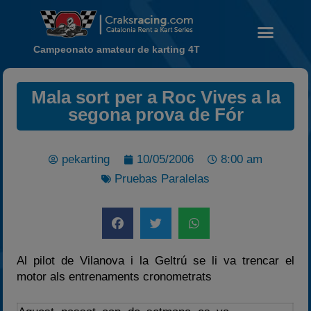
Campeonato amateur de karting 4T
Noticias
Mala sort per a Roc Vives a la
segona prova de Fór
Calendario
Temporada 2026
Carreras finalizadas
pekarting
10/05/2006
8:00 am
Campeonato
Pruebas Paralelas
Temporada 2026
Temporadas anteriores
2020-2021
Al pilot de Vilanova i la Geltrú se li va trencar el
2022
motor als entrenaments cronometrats
2023
2024