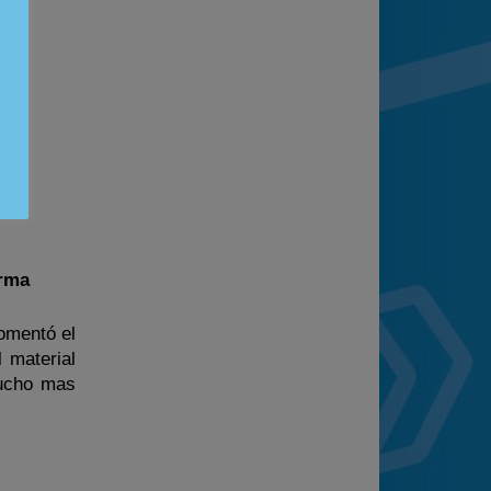
arma
comentó el
 material
mucho mas