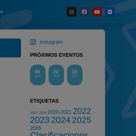
es
Noticias
Instagram
Calendario
Temporada 2026
PRÓXIMOS EVENTOS
Carreras finalizadas
Campeonato
06
20
18
SEP
SEP
OCT
Temporada 2026
Temporadas anteriores
2020-2021
ETIQUETAS
2022
2022
2020-2021
2003
2019
2023
2024
2025
2023
2026
2024
Clasificaciones