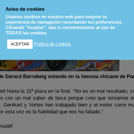
Aviso de cookies
Usamos cookies en nuestro web para mejorar tu
experiencia de navegación recordando tus preferencias.
Clicando "Aceptar", das tu consentimiento al uso de
TODAS las cookies.
Política de cookies
ACEPTAR
de Gerard Barrabeig volando en la famosa chicane de P
ntó hasta la 11ª plaza en la final. “No es un mal resultado, 
do con un mal sabor de boca porque creo que teníamos el
m. Genikart y Vortex han trabajado bien y el motor corre 
r esta vez es la fiabilidad que nos ha fallado.”
mulaK