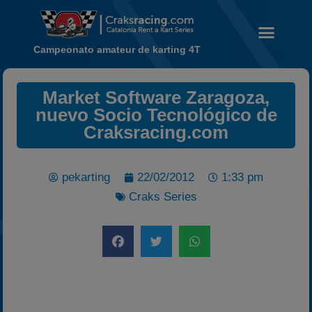
Campeonato amateur de karting 4T
Noticias
Market Software Zaragoza,
Calendario
nuevo Socio Tecnológico de
Temporada 2026
Craksracing.com
Carreras finalizadas
Campeonato
pekarting
22/02/2012
1:33 pm
Temporada 2026
Craks Series
Temporadas anteriores
2020-2021
2022
2023
2024