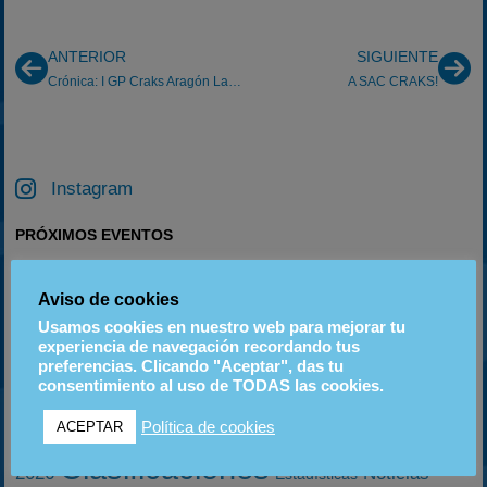
ANTERIOR
SIGUIENTE
Crónica: I GP Craks Aragón La Torre 11/2/2012
A SAC CRAKS!
Instagram
PRÓXIMOS EVENTOS
06
20
18
Aviso de cookies
SEP
SEP
OCT
Usamos cookies en nuestro web para mejorar tu
experiencia de navegación recordando tus
preferencias. Clicando "Aceptar", das tu
consentimiento al uso de TODAS las cookies.
ETIQUETAS
2023
2024
Política de cookies
ACEPTAR
2025
2022
2020-2021
2003
2019
Clasificaciones
2026
Noticias
Estadísticas