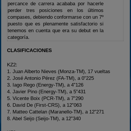
percance de carrera acababa por hacerle
perder tres posiciones en los últimos
compases, debiendo conformarse con un 7º
puesto que es plenamente satisfactorio si
tenemos en cuenta que era su debut en la
categoría.
CLASIFICACIONES
KZ2:
1. Juan Alberto Nieves (Monza-TM), 17 vueltas
2. José Antonio Pérez (FA-TM), a 0”225
3. Iago Rego (Energy-TM), a 4”126
4. Javier Pino (Energy-TM), a 5”431
5. Vicente Boix (PCR-TM), a 7”290
6. David De (First-CRS), a 12”063
7. Matteo Cattelan (Maranello-TM), a 12”271
8. Abel Seijo (Seijo-TM), a 12”340