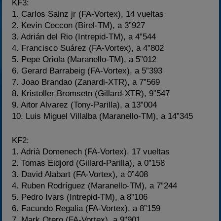
KF3:
1. Carlos Sainz jr (FA-Vortex), 14 vueltas
2. Kevin Ceccon (Birel-TM), a 3”927
3. Adrián del Rio (Intrepid-TM), a 4”544
4. Francisco Suárez (FA-Vortex), a 4”802
5. Pepe Oriola (Maranello-TM), a 5”012
6. Gerard Barrabeig (FA-Vortex), a 5”393
7. Joao Brandao (Zanardi-XTR), a 7”569
8. Kristoller Bromsetn (Gillard-XTR), 9”547
9. Aitor Alvarez (Tony-Parilla), a 13”004
10. Luis Miguel Villalba (Maranello-TM), a 14”345
KF2:
1. Adrià Domenech (FA-Vortex), 17 vueltas
2. Tomas Eidjord (Gillard-Parilla), a 0”158
3. David Alabart (FA-Vortex), a 0”408
4. Ruben Rodríguez (Maranello-TM), a 7”244
5. Pedro Ivars (Intrepid-TM), a 8”106
6. Facundo Regalia (FA-Vortex), a 8”159
7. Mark Otero (FA-Vortex), a 9”901