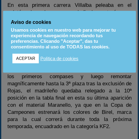
En esta primera carrera Villalba peleaba en el
pelotón de cabeza pero al final se tenía que
conformar con la 4ª posición. En la salida de la final,
Aviso de cookies
los pilotos de la primeras línea de la parrilla se veían
Usamos cookies en nuestro web para mejorar tu
literalmente engullidos por sus inmediatos
experiencia de navegación recordando tus
perseguidores lo que provocaba un pequeño caos y
preferencias. Clicando "Aceptar", das tu
consentimiento al uso de TODAS las cookies.
algunos se veían obligados a efectuar algún cambio
de dirección extra para no colisionar. Villalba sería
Política de cookies
ACEPTAR
uno de ellos y al final de la carrera era penalizado
con 10”; así, pese a perder algunas posiciones en
los primeros compases y luego remontar
magníficamente hasta la 3ª plaza tras la exclusión de
Rojas, el madrileño quedaba relegado a la 10ª
posición en la tabla final en esta su última aparición
con el material Maranello, ya que en la Copa de
Campeones estrenará los colores de Birel, marca
para la cual correrá durante toda la próxima
temporada, encuadrado en la categoría KF2.