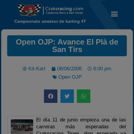
Campeonato amateur de karting 4T
Open OJP: Avance El Plà de
San Tirs
Noticias
Calendario
Kit-Kart
08/06/2006
6:00 pm
Temporada 2026
Open OJP
Carreras finalizadas
Campeonato
Temporada 2026
Temporadas anteriores
2020-2021
El día 11 de junio empieza una de las
carreras más esperadas del
2022
Craksracing Team, digo esperada ya