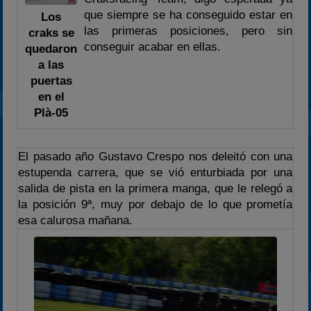
2023
que siempre se ha conseguido estar en
Los
2024
las primeras posiciones, pero sin
craks se
conseguir acabar en ellas.
2025
quedaron
a las
Estadísticas
puertas
Preguntas Frecuentes
en el
Plà-05
El pasado año Gustavo Crespo nos deleitó con una
estupenda carrera, que se vió enturbiada por una
salida de pista en la primera manga, que le relegó a
la posición 9ª, muy por debajo de lo que prometía
esa calurosa mañana.