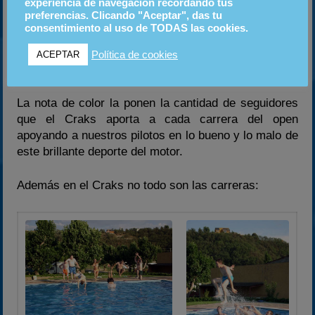
experiencia de navegación recordando tus
preferencias. Clicando "Aceptar", das tu
De la pista decir que la media de velocidad es una de
consentimiento al uso de TODAS las cookies.
las más altas y que su ubicación en un plano entre
las montañas hace de ella, en un día de sol, una de
Política de cookies
ACEPTAR
las carreras más calurosas de la temporada.
La nota de color la ponen la cantidad de seguidores
que el Craks aporta a cada carrera del open
apoyando a nuestros pilotos en lo bueno y lo malo de
este brillante deporte del motor.
Además en el Craks no todo son las carreras: