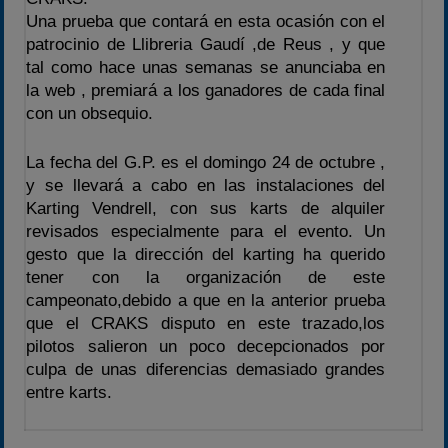
Una prueba que contará en esta ocasión con el
2020-2021
patrocinio de Llibreria Gaudí ,de Reus , y que
2022
tal como hace unas semanas se anunciaba en
2023
la web , premiará a los ganadores de cada final
con un obsequio.
2024
2025
La fecha del G.P. es el domingo 24 de octubre ,
Estadísticas
y se llevará a cabo en las instalaciones del
Karting Vendrell, con sus karts de alquiler
Preguntas Frecuentes
revisados especialmente para el evento. Un
gesto que la dirección del karting ha querido
tener con la organización de este
campeonato,debido a que en la anterior prueba
que el CRAKS disputo en este trazado,los
pilotos salieron un poco decepcionados por
culpa de unas diferencias demasiado grandes
entre karts.