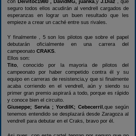
con
Deivitoc1980 , DavidMG, juanka
,y
J.Diaz
, que
seguro todos ellos acudirán al vendrell cargados de
esperanzas en lograr un buen resultado que les
empieze a crear un caché entre sus rivales.
Y finalmente , 5 son los pilotos que sobre el papel
debutarán oficialmente en una carrera del
campeonato
CRAKS
.
Ellos son:
Tito
, conocido por la mayoria de pilotos del
campeonato por haber competido contra él y su
equipo en carreras de resistencia,y que si finalmente
acaba corriendo en el vendrell, aún y siendo su
primer gran premio aspirará a todo, porque es rápido
y conoce bien el circuito.
Giuseppe; Servia ; YordiIK; Cebecerril
,que según
tenemos entendido se desplazará desde Zaragoza al
vendrell para debutar en el Craks, bravo por él.
Asi pues, con este cartel tengan por seguro que no