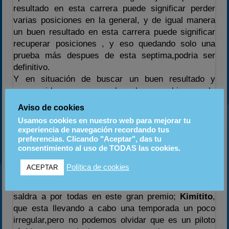
resultado en esta carrera puede significar perder
varias posiciones en la general, y de igual manera
un buen resultado en esta carrera puede significar
recuperar posiciones , y eso quedando solo una
prueba más despues de esta septima,podria ser
definitivo.
Y en situación de buscar un buen resultado y
conseguirlo para que les haga subir en la
clasificación general, nos encontramos con pilotos
Aviso de cookies
de la talla y renombre de:
Usamos cookies en nuestro web para mejorar tu
Cygnetic
, que llega al vendrell dispuesto a meterse
experiencia de navegación recordando tus
en la
final A
;
Luichi
,muy fuerte desde hace unos
preferencias. Clicando "Aceptar", das tu
consentimiento al uso de TODAS las cookies.
GP’s , ya vieron como iba en la ultima carrera;
Josel
, que ha estado ya cerca de conseguir algun
Política de cookies
ACEPTAR
podium este año,pero que por unas cosas u otras no
ha acabado materializando, y tengan por seguro que
saldra a por todas en este gran premio;
Kimitito
,
que esta llevando a cabo una temporada un poco
irregular,pero no podemos olvidar que es un piloto