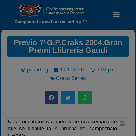
Campeonato amateur de karting 4T
Previo 7ºG.P.Craks 2004.Gran
Premi Llibreria Gaudí
pekarting
19/10/2004
2:02 pm
Noticias
Craks Series
Calendario
Temporada 2026
Carreras finalizadas
Campeonato
Nos encontramos a menos de una semana de
Temporada 2026
que se dispute la 7ª prueba del campeonato
Temporadas anteriores
CRAKS.