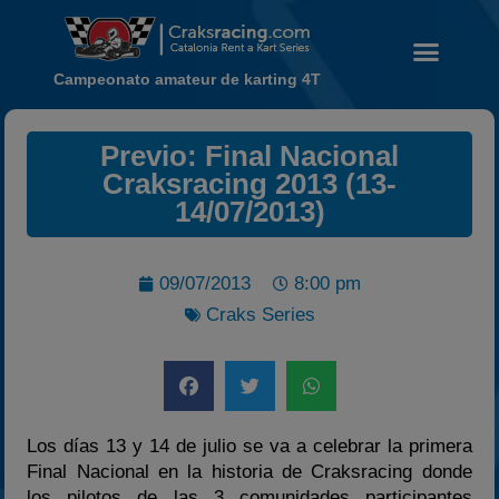
Campeonato amateur de karting 4T
Previo: Final Nacional
Noticias
Craksracing 2013 (13-
Calendario
14/07/2013)
Temporada 2026
Carreras finalizadas
09/07/2013
8:00 pm
Campeonato
Craks Series
Temporada 2026
Temporadas anteriores
2020-2021
2022
Los días 13 y 14 de julio se va a celebrar la primera
Final Nacional en la historia de Craksracing donde
2023
los pilotos de las 3 comunidades participantes