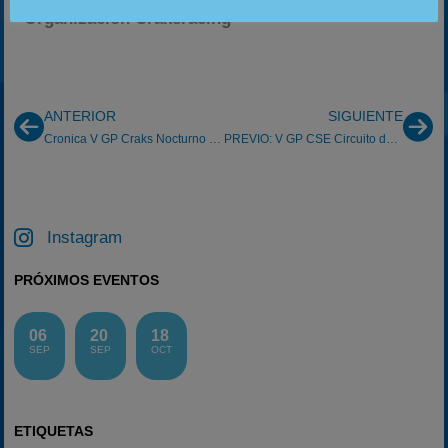
Organización Craksracing
ANTERIOR
SIGUIENTE
Cronica V GP Craks Nocturno Coma-Ruga
PREVIO: V GP CSE Circuito de Navarra – Inverso (08/09/2013)
Instagram
PRÓXIMOS EVENTOS
06
20
18
SEP
SEP
OCT
ETIQUETAS