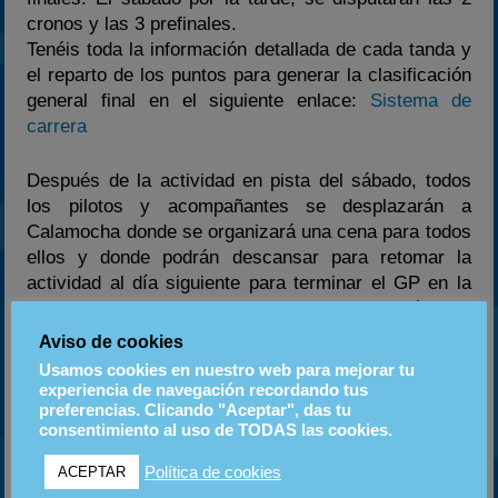
cronos y las 3 prefinales.
Tenéis toda la información detallada de cada tanda y
el reparto de los puntos para generar la clasificación
general final en el siguiente enlace:
Sistema de
carrera
Después de la actividad en pista del sábado, todos
los pilotos y acompañantes se desplazarán a
Calamocha donde se organizará una cena para todos
ellos y donde podrán descansar para retomar la
actividad al día siguiente para terminar el GP en la
mañana del domingo con las 3 finales y los pódiums
para dar fin a la primera edición de la Final Nacional
Aviso de cookies
Craksracing.
Usamos cookies en nuestro web para mejorar tu
experiencia de navegación recordando tus
preferencias. Clicando "Aceptar", das tu
Recordamos el tema de la deportividad en pista y
consentimiento al uso de TODAS las cookies.
donde toda acción no deportiva que sea vista por la
organización conllevará su sanción correspondiente.
Política de cookies
ACEPTAR