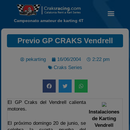
Campeonato amateur de karting 4T
Previo GP CRAKS Vendrell
Noticias
pekarting
16/06/2004
2:22 pm
Calendario
Craks Series
Temporada 2026
Carreras finalizadas
Campeonato
Temporada 2026
El GP Craks del Vendrell calienta
Temporadas anteriores
motores.
Instalaciones
2020-2021
de Karting
El próximo domingo 20 de junio, se
Vendrell
2022
celebra la cuarta prueba del