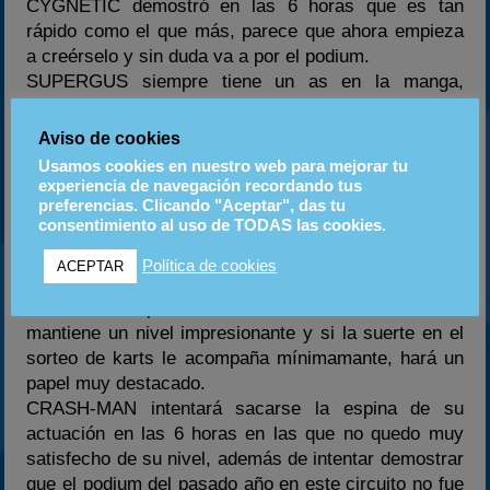
CYGNETIC demostró en las 6 horas que es tan
rápido como el que más, parece que ahora empieza
a creérselo y sin duda va a por el podium.
SUPERGUS siempre tiene un as en la manga,
aunque en los entrenos no destaque, en la final
siempre lucha por la victoria, al igual que con
Aviso de cookies
Lligadas esperemos que no le cueste reacomodarse
Usamos cookies en nuestro web para mejorar tu
al kart de alquiler.
experiencia de navegación recordando tus
JP79, tras una etapa de cambios y frenética
preferencias. Clicando "Aceptar", das tu
consentimiento al uso de TODAS las cookies.
actividad a nivel personal, parece haber encontrado
la estabilidad necesaria para sacar ese piloto que
Política de cookies
ACEPTAR
lleva dentro.
OZZMAN, a pesar de no entrenar en absoluto,
mantiene un nivel impresionante y si la suerte en el
sorteo de karts le acompaña mínimamante, hará un
papel muy destacado.
CRASH-MAN intentará sacarse la espina de su
actuación en las 6 horas en las que no quedo muy
satisfecho de su nivel, además de intentar demostrar
que el podium del pasado año en este circuito no fue