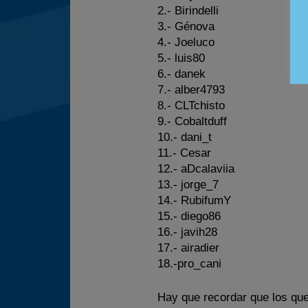
2.- Birindelli
3.- Génova
4.- Joeluco
5.- luis80
6.- danek
7.- alber4793
8.- CLTchisto
9.- Cobaltduff
10.- dani_t
11.- Cesar
12.- aDcalaviia
13.- jorge_7
14.- RubifumY
15.- diego86
16.- javih28
17.- airadier
18.-pro_cani
Hay que recordar que los qu