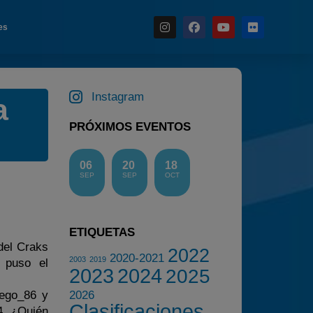
es
Instagram
a
Noticias
Calendario
PRÓXIMOS EVENTOS
Temporada 2026
06
20
18
Carreras finalizadas
SEP
SEP
OCT
Campeonato
Temporada 2026
ETIQUETAS
Temporadas anteriores
 del Craks
2022
2020-2021
2020-2021
2003
2019
 puso el
2023
2024
2025
2022
iego_86 y
2026
2023
Clasificaciones
4. ¿Quién