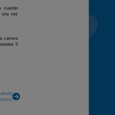
os cuando
y una vez
a carrera
esentes 5
UIENTE
 1/4/2012