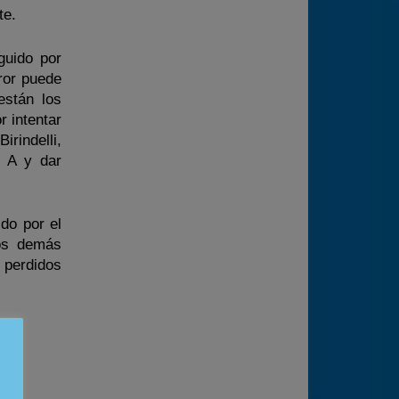
te.
guido por
ror puede
están los
r intentar
rindelli,
l A y dar
do por el
Los demás
 perdidos