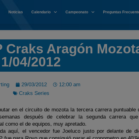
Noticias
Calendario
Campeonato
Preguntas Frecuent
GP Craks Aragón Mozot
1/04/2012
ting
29/03/2012
12:00 am
Craks Series
putar en el circuito de mozota la tercera carrera puntuable
 semanas después de celebrar la segunda carrera que
ual como el de equipos, muy apretado.
ada aquí, el vencedor fue Joeluco justo por delante de d
GP fue para Royo que consiguió parar el cronometro en 40’9