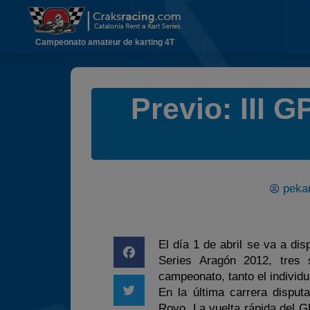
Campeonato amateur de karting 4T
Previo: III 
pekar
El día 1 de abril se va a dis
Series Aragón 2012, tres
campeonato, tanto el individ
En la última carrera disput
Royo. La vuelta rápida del 