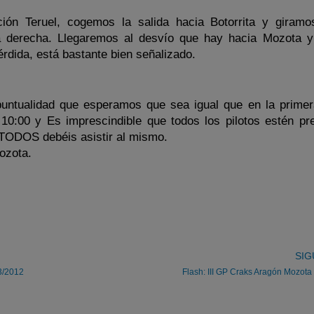
ión Teruel, cogemos la salida hacia Botorrita y giram
la derecha. Llegaremos al desvío que hay hacia Mozota 
érdida, está bastante bien señalizado.
untualidad que esperamos que sea igual que en la primer
0:00 y Es imprescindible que todos los pilotos estén pr
. TODOS debéis asistir al mismo.
ozota.
SIG
03/2012
Flash: III GP Craks Aragón Mozota