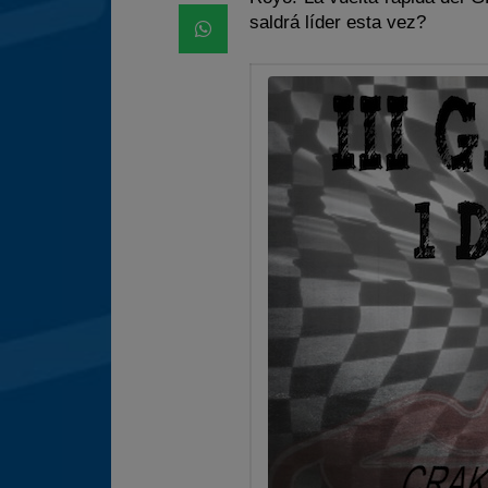
saldrá líder esta vez?