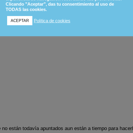
Clicando "Aceptar", das tu consentimiento al uso de
TODAS las cookies.
Política de cookies
ACEPTAR
e no están todavía apuntados aun están a tiempo para hacer