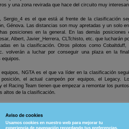
os y una zona revirada que hace del circuito muy interesan
, Sergio_4 es el que está al frente de la clasificación se
ión, Génova. Las distancias son muy apretadas y un solo er
has posiciones en la general. En las demás posiciones 
ar, Albert, Javier_Herrera, CLTchisto, etc. que lucharán po
das en la clasificación. Otros pilotos como Cobaltduff, Bi
c. volverán a luchar por conseguir una plaza en la fina
 equipos.
equipos, NGTA es el que va líder en la clasificación segui
posición, el actual campeón por equipos, el Legacy. 
 el Racing Team tienen que empezar a remontar los puntos
 altos de la clasificación.
 pinchar en el siguiente enlace:
Apuntarse al GP
Aviso de cookies
Usamos cookies en nuestro web para mejorar tu
experiencia de navegación recordando tus preferencias.